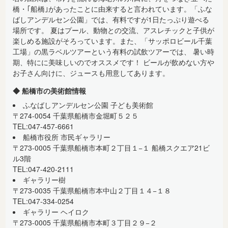
飯山満
東海神
小室
橋・｢船橋｣があったことに由来すると言われています。「ふな
ばしアンデルセン公園」では、有料ですが1日たっぷり遊べる
場所です。 夏はプール、動物との交流、アスレチックと子供が
楽しめる施設がそろっています。また、「サッポロビール千葉
工場」の黒ラベルツアーという有料の試飲ツアーでは、 暑い時
期、特にに美味しいのでオススメです！ ビールが飲めない方や
お子さん向けに、ジュースも用意してあります。
船橋市の美術館情報
ふなばしアンデルセン公園 子ども美術館
〒274-0054 千葉県船橋市金堀町５２５
TEL:047-457-6661
船橋市役所 市民ギャラリー
〒273-0005 千葉県船橋市本町２丁目１−１ 船橋スクエア21ビ
ル3階
TEL:047-420-2111
ギャラリー樹
〒273-0035 千葉県船橋市本中山２丁目１４−１８
TEL:047-334-0254
ギャラリー ヘイロク
〒273-0005 千葉県船橋市本町３丁目２９−２