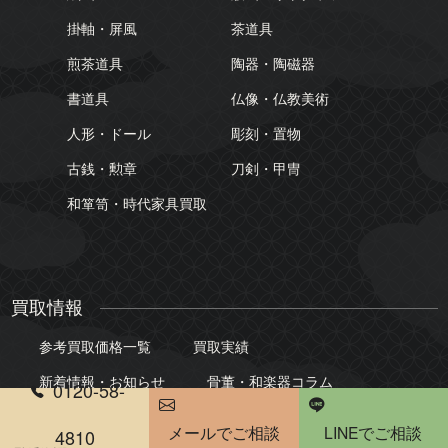
掛軸・屏風
茶道具
煎茶道具
陶器・陶磁器
書道具
仏像・仏教美術
人形・ドール
彫刻・置物
古銭・勲章
刀剣・甲冑
和箪笥・時代家具買取
買取情報
参考買取価格一覧
買取実績
新着情報・お知らせ
骨董・和楽器コラム
0120-58-
メールでご相談
LINEでご相談
4810