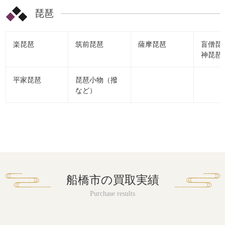
琵琶
楽琵琶
筑前琵琶
薩摩琵琶
盲僧琵
神琵琶
平家琵琶
琵琶小物（撥
など）
船橋市の買取実績