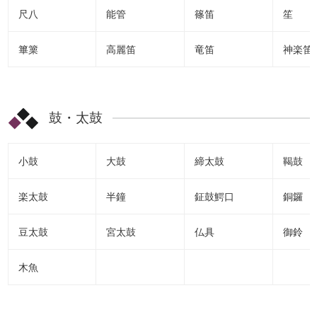
尺八
能管
篠笛
笙
篳篥
高麗笛
竜笛
神楽笛
鼓・太鼓
小鼓
大鼓
締太鼓
鞨鼓
楽太鼓
半鐘
鉦鼓鰐口
銅鑼
豆太鼓
宮太鼓
仏具
御鈴
木魚