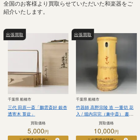
全国のお客様より買取らせていただいた和楽器をご
紹介いたします。
出張買取
出張買取
千葉県 船橋市
千葉県 船橋市
三代 田原一斎「鵬雲斎好 銀杏
竹器師 高野宗陵 造 一重切 花
透寄木 莨盆」
入 / 堀内宗完（兼中斎） 書付
銘「無心」
買取価格
買取価格
5,000
10,000
円
円
この実績の詳細へ
この実績の詳細へ