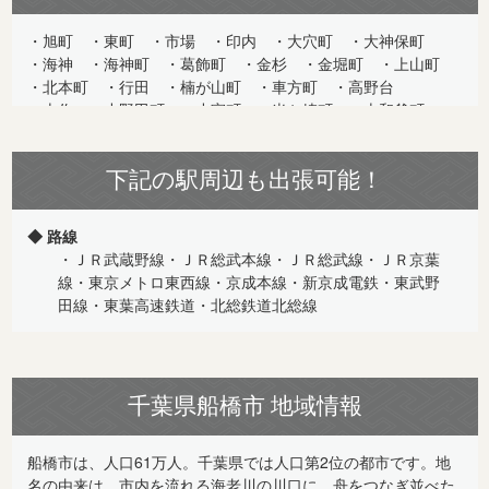
旭町
東町
市場
印内
大穴町
大神保町
海神
海神町
葛飾町
金杉
金堀町
上山町
北本町
行田
楠が山町
車方町
高野台
古作
小野田町
小室町
米ケ崎町
古和釜町
栄町
咲が丘
潮見町
芝山
新高根
神保町
鈴身町
駿河台
高瀬町
高根台
高根町
滝台
田喜野井
下記の駅周辺も出張可能！
坪井町
豊富町
中野木
夏見
七林町
習志野
西浦
西船
二宮
飯山満町
路線
ＪＲ武蔵野線・ＪＲ総武本線・ＪＲ総武線・ＪＲ京葉
線・東京メトロ東西線・京成本線・新京成電鉄・東武野
田線・東葉高速鉄道・北総鉄道北総線
駅
船橋
西船橋
東船橋
南船橋
船橋法典
新船橋
京成船橋
京成西船
船橋競馬場
千葉県船橋市 地域情報
船橋日大前
下総中山
原木中山
東中山
大神宮下
海神
京成中山
北習志野
滝不動
前原
高根公団
高根木戸
三咲
船橋市は、人口61万人。千葉県では人口第2位の都市です。地
二和向台
薬園台
習志野
馬込沢
塚田
名の由来は、市内を流れる海老川の川口に、舟をつなぎ並べた