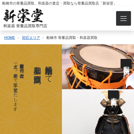
コ
船橋市の骨董品買取、和楽器の査定・買取なら骨董品買取店「新栄堂」
ン
テ
ン
和楽器 骨董品買取専門店
ツ
へ
HOME
対応エリア
船橋市 骨董品買取・和楽器買取
ス
キ
ッ
プ
一点ずつ細部まで丁寧に査定いたします。
買取実績豊富な専門の鑑定士が
和楽器を高価買取
千葉県船橋市にて
宅配全国対応
査定料無料