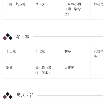
三線・蛇皮線
ゴッタン
三味線小物
和胡弓
（撥・駒な
ど）
琴・箏
十三絃
十七絃
和琴
八雲琴
筝）
楽筝
筝小物（琴
大正琴
柱・琴爪）
尺八・笛