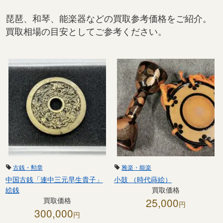
琵琶、和琴、能楽器などの買取参考価格をご紹介。
買取相場の目安としてご参考ください。
古銭・勲章
雅楽・能楽
中国古銭「連中三元早生貴子」
小鼓 （時代蒔絵）
絵銭
買取価格
買取価格
25,000
円
300,000
円