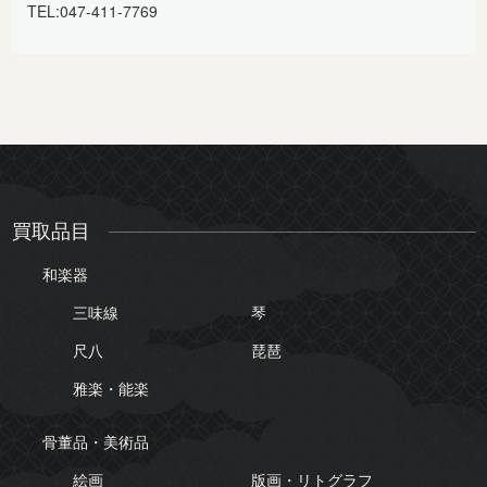
TEL:047-411-7769
買取品目
和楽器
三味線
琴
尺八
琵琶
雅楽・能楽
骨董品・美術品
絵画
版画・リトグラフ