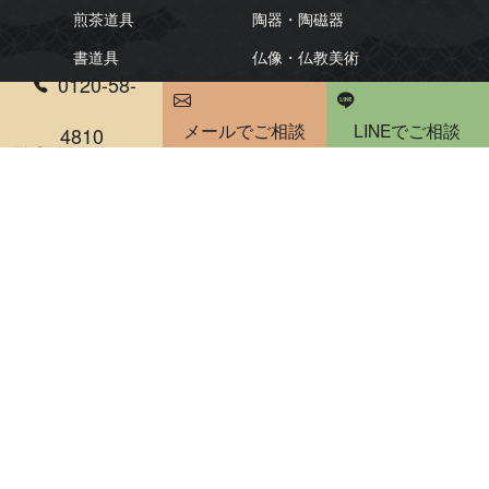
煎茶道具
陶器・陶磁器
書道具
仏像・仏教美術
0120-58-
人形・ドール
彫刻・置物
メールでご相談
LINEでご相談
4810
古銭・勲章
刀剣・甲冑
電話受付時間 10：00～20：00
和箪笥・時代家具買取
買取情報
参考買取価格一覧
買取実績
新着情報・お知らせ
骨董・和楽器コラム
ご利用案内