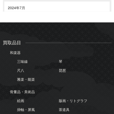
2024年7月
2024年6月
2024年5月
買取品目
2024年4月
和楽器
三味線
琴
2024年3月
尺八
琵琶
2024年2月
雅楽・能楽
骨董品・美術品
絵画
版画・リトグラフ
掛軸・屏風
茶道具