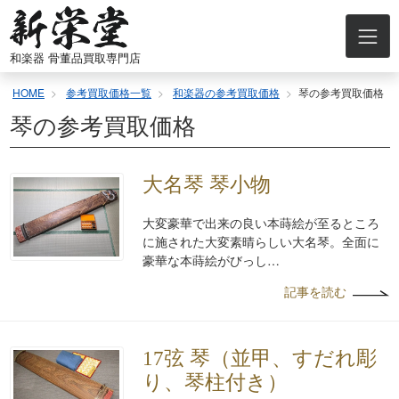
コ
ン
テ
和楽器 骨董品買取専門店
ン
ツ
HOME
参考買取価格一覧
和楽器の参考買取価格
琴の参考買取価格
へ
ス
琴の参考買取価格
キ
ッ
プ
大名琴 琴小物
大変豪華で出来の良い本蒔絵が至るところ
に施された大変素晴らしい大名琴。全面に
豪華な本蒔絵がびっし…
記事を読む
17弦 琴（並甲、すだれ彫
り、琴柱付き）