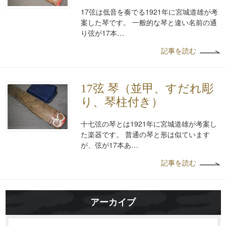
17弦は低音を奏でる1921年に宮城道雄が考
案した琴です。 一般的な琴と違い名前の通
り弦が17本…
記事を読む
17弦 琴（並甲、すだれ彫
り、琴柱付き）
十七弦の琴とは1921年に宮城道雄が考案し
た楽器です。 普通の琴と形は似ています
が、弦が17本あ…
記事を読む
アーカイブ