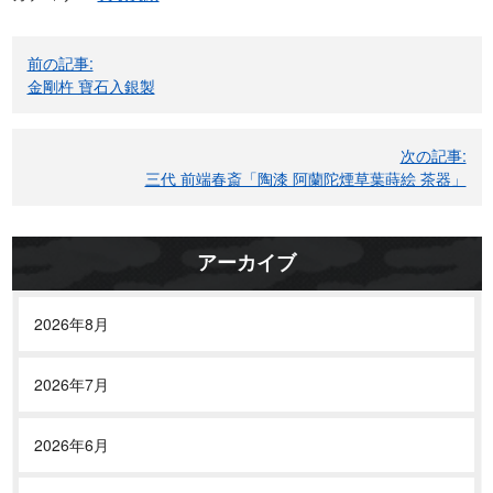
投
前の記事:
稿
金剛杵 寶石入銀製
ナ
ビ
次の記事:
ゲ
三代 前端春斎「陶漆 阿蘭陀煙草葉蒔絵 茶器」
ー
シ
ョ
アーカイブ
ン
2026年8月
2026年7月
2026年6月