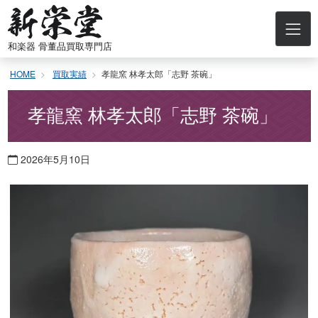
コ
ン
テ
和楽器 骨董品買取専門店
ン
ツ
HOME
買取実績
孝龍窯 林孝太郎「志野 茶碗」
へ
ス
キ
孝龍窯 林孝太郎「志野 茶碗」
ッ
プ
2026年5月10日