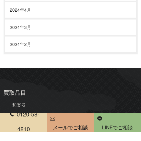
2024年4月
2024年3月
2024年2月
買取品目
和楽器
0120-58-
三味線
琴
メールでご相談
LINEでご相談
尺八
琵琶
4810
電話受付時間 10：00～20：00
雅楽・能楽