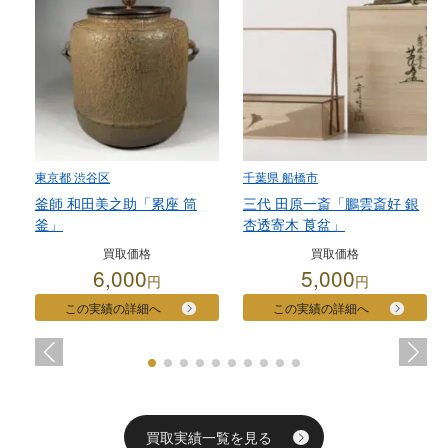
東京都 渋谷区
千葉県 船橋市
釜師 和田美之助「累座 筒
三代 田原一斎「鵬雲斎好 銀
釜」
杏透寄木 莨盆」
買取価格
買取価格
6,000
5,000
円
円
この実績の詳細へ
この実績の詳細へ
買取実績一覧を見る