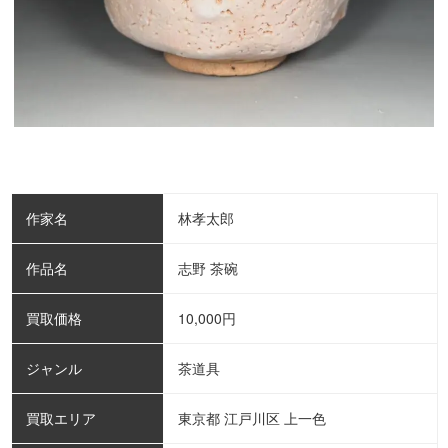
作家名
林孝太郎
作品名
志野 茶碗
買取価格
10,000
円
ジャンル
茶道具
買取エリア
東京都 江戸川区 上一色