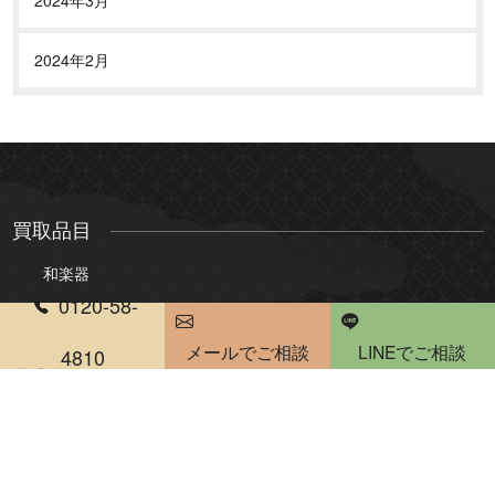
2024年2月
買取品目
和楽器
0120-58-
三味線
琴
メールでご相談
LINEでご相談
尺八
琵琶
4810
電話受付時間 10：00～20：00
雅楽・能楽
骨董品・美術品
絵画
版画・リトグラフ