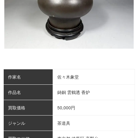
作家名
佐々木象堂
作品名
鋳銅 雲鶴透 香炉
買取価格
50,000
円
ジャンル
茶道具