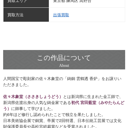
買取エリア
東京都 練馬区 高野台
買取方法
出張買取
この作品について
人間国宝で彫刻家の佐々木象堂の「鋳銅 雲鶴透 香炉」をお譲りい
ただきました。
佐々木象堂（ささきしょうどう）
とは新潟県に生まれた金工師で、
新潟県佐渡出身の人気な鋳金家である
初代 宮田藍堂（みやたらんど
う）
に師事して学びました。
約6年ほど修行し認められたことで独立を果たしました。
日本美術協会展で銅賞、帝展で2回特選、日本伝統工芸展では文化
財保護委員長や高松宮総裁賞などを受賞されました。