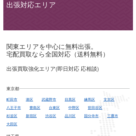
出張対応エリア
関東エリアを中心に無料出張。
宅配買取なら全国対応（送料無料）
出張買取強化エリア(即日対応 応相談)
東京都
町田市
港区
武蔵野市
目黒区
練馬区
文京区
八王子市
豊島区
台東区
中野区
世田谷区
杉並区
新宿区
渋谷区
品川区
国分寺市
三鷹市
大田区
埼玉県