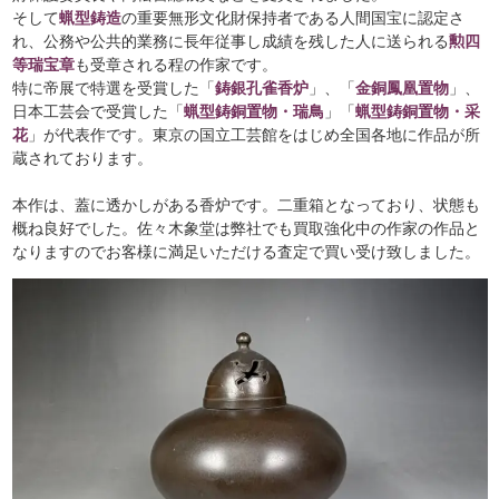
そして
蝋型鋳造
の重要無形文化財保持者である人間国宝に認定さ
れ、公務や公共的業務に長年従事し成績を残した人に送られる
勲四
等瑞宝章
も受章される程の作家です。
特に帝展で特選を受賞した「
鋳銀孔雀香炉
」、「
金銅鳳凰置物
」、
日本工芸会で受賞した「
蝋型鋳銅置物・瑞鳥
」「
蝋型鋳銅置物・采
花
」が代表作です。東京の国立工芸館をはじめ全国各地に作品が所
蔵されております。
本作は、蓋に透かしがある香炉です。二重箱となっており、状態も
概ね良好でした。佐々木象堂は弊社でも買取強化中の作家の作品と
なりますのでお客様に満足いただける査定で買い受け致しました。