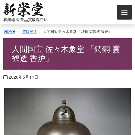
コ
ン
テ
和楽器 骨董品買取専門店
ン
ツ
HOME
買取実績
人間国宝 佐々木象堂 「鋳銅 雲鶴透 香炉」
へ
ス
キ
人間国宝 佐々木象堂 「鋳銅 雲
ッ
鶴透 香炉」
プ
2026年5月14日