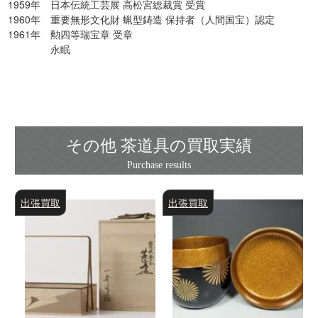
1959年 日本伝統工芸展 高松宮総裁賞 受賞
1960年 重要無形文化財 蝋型鋳造 保持者（人間国宝）認定
1961年 勲四等瑞宝章 受章
永眠
その他 茶道具の買取実績
出張買取
出張買取