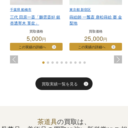
千葉県 船橋市
東京都 新宿区
三代 田原一斎「鵬雲斎好 銀
蒔絵師 一瓢斎 唐松蒔絵 棗 金
杏透寄木 莨盆」
梨地
買取価格
買取価格
5,000
25,000
円
円
この実績の詳細へ
この実績の詳細へ
買取実績一覧を見る
茶道具
の買取は、