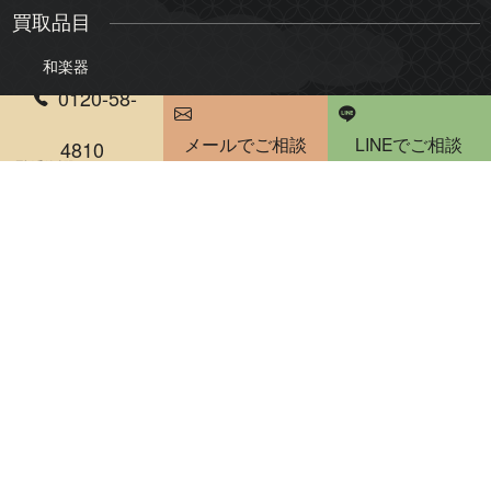
買取品目
和楽器
0120-58-
三味線
琴
メールでご相談
LINEでご相談
尺八
琵琶
4810
電話受付時間 10：00～20：00
雅楽・能楽
骨董品・美術品
絵画
版画・リトグラフ
掛軸・屏風
茶道具
煎茶道具
陶器・陶磁器
書道具
仏像・仏教美術
人形・ドール
彫刻・置物
古銭・勲章
刀剣・甲冑