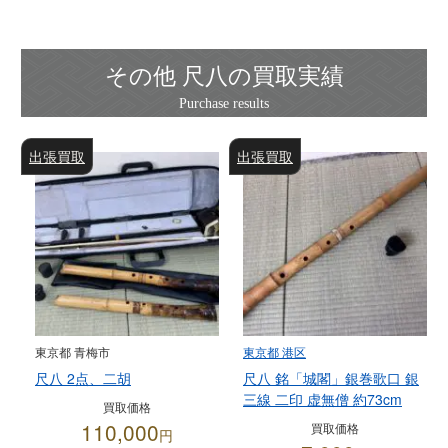
その他 尺八の買取実績
出張買取
出張買取
東京都 青梅市
東京都 港区
尺八 2点、二胡
尺八 銘「城閣」銀巻歌口 銀
三線 二印 虚無僧 約73cm
買取価格
110,000
買取価格
円