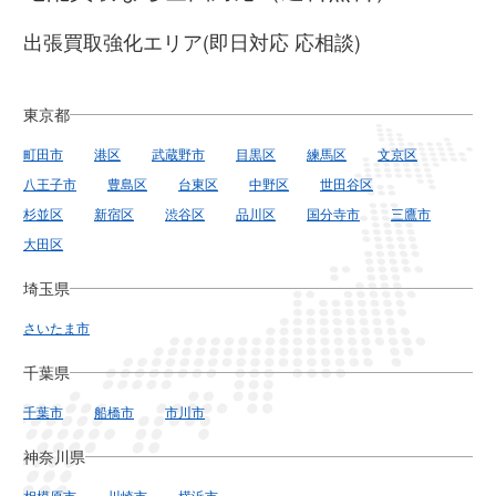
出張買取強化エリア(即日対応 応相談)
東京都
町田市
港区
武蔵野市
目黒区
練馬区
文京区
八王子市
豊島区
台東区
中野区
世田谷区
杉並区
新宿区
渋谷区
品川区
国分寺市
三鷹市
大田区
埼玉県
さいたま市
千葉県
千葉市
船橋市
市川市
神奈川県
相模原市
川崎市
横浜市