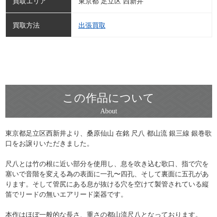
買取エリア
東京都 足立区 西新井
買取方法
出張買取
この作品について
東京都足立区西新井より、桑原仙山 在銘 尺八 都山流 銀三線 銀巻歌
口をお譲りいただきました。
尺八とは竹の根に近い部分を使用し、息を吹き込む歌口、指で穴を
塞いで音階を変える為の表面に一孔〜四孔、そして裏面に五孔があ
ります。そして管尻にある息が抜ける穴を空けて製管されている縦
笛でリードの無いエアリード楽器です。
本作はほぼ一般的な長さ、重さの都山流尺八となっております。