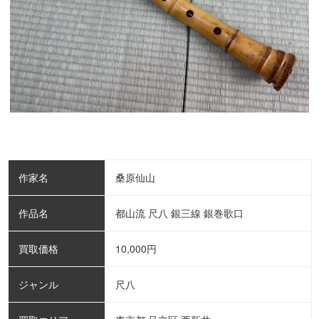
作家名
桑原仙山
作品名
都山流 尺八 銀三線 銀巻歌口
買取価格
10,000
円
ジャンル
尺八