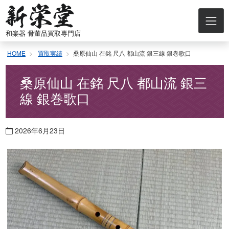
コ
ン
テ
和楽器 骨董品買取専門店
ン
ツ
HOME
買取実績
桑原仙山 在銘 尺八 都山流 銀三線 銀巻歌口
へ
ス
キ
桑原仙山 在銘 尺八 都山流 銀三
ッ
線 銀巻歌口
プ
2026年6月23日