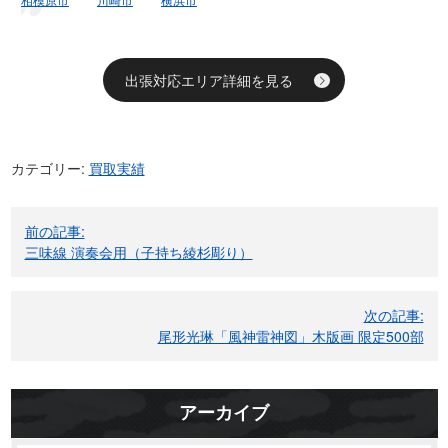
出張対応エリア詳細を見る
カテゴリー:
買取実績
投
前の記事:
稿
三味線 演奏会用（子持ち綾杉彫り）
ナ
ビ
次の記事:
ゲ
尾形光琳「風神雷神図」木版画 限定500部
ー
シ
ョ
アーカイブ
ン