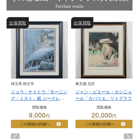
出張買取
出張買取
埼玉県 秩父市
東京都 北区
ジョウ・ナイトウ「モーニン
ジャン・ピエール・カシニョ
グ・ミスト」紙 ジークレー
ール「カバリエ」リトグラフ
限定200部
買取価格
買取価格
9,000
20,000
円
円
この実績の詳細へ
この実績の詳細へ