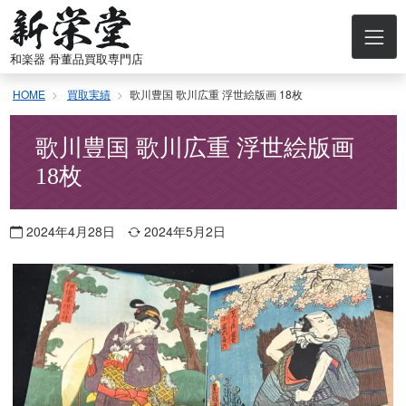
コ
ン
テ
和楽器 骨董品買取専門店
ン
ツ
HOME
買取実績
歌川豊国 歌川広重 浮世絵版画 18枚
へ
ス
キ
歌川豊国 歌川広重 浮世絵版画
ッ
18枚
プ
2024年4月28日
2024年5月2日