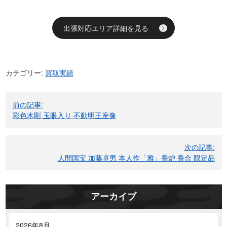
出張対応エリア詳細を見る
カテゴリー:
買取実績
投
前の記事:
稿
彩色木彫 玉眼入り 不動明王座像
ナ
ビ
次の記事:
ゲ
人間国宝 加藤卓男 本人作「雅」香炉 香合 限定品
ー
シ
ョ
アーカイブ
ン
2026年8月