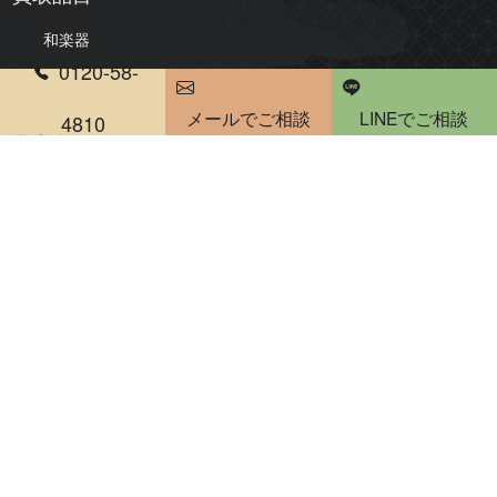
和楽器
0120-58-
三味線
琴
メールでご相談
LINEでご相談
尺八
琵琶
4810
電話受付時間 10：00～20：00
雅楽・能楽
骨董品・美術品
絵画
版画・リトグラフ
掛軸・屏風
茶道具
煎茶道具
陶器・陶磁器
書道具
仏像・仏教美術
人形・ドール
彫刻・置物
古銭・勲章
刀剣・甲冑
和箪笥・時代家具買取