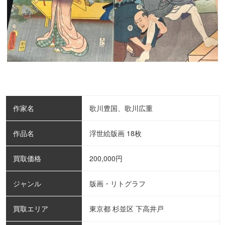
作家名
歌川豊国、歌川広重
作品名
浮世絵版画 18枚
買取価格
200,000
円
ジャンル
版画・リトグラフ
買取エリア
東京都 杉並区 下高井戸