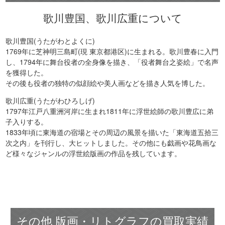
歌川豊国、歌川広重について
歌川豊国(うたがわとよくに)
1769年に芝神明三島町(現 東京都港区)に生まれる。歌川豊春に入門
し、1794年に舞台役者の全身像を描き、「役者舞台之姿絵」で名声
を獲得した。
その後も役者の独特の似顔絵や美人画などを描き人気を博した。
歌川広重(うたがわひろしげ)
1797年江戸八重洲河岸に生まれ1811年に浮世絵師の歌川豊広に弟
子入りする。
1833年頃に東海道の宿場とその周辺の風景を描いた「東海道五拾三
次之内」を刊行し、大ヒットしました。その他にも戯画や花鳥画な
ど様々なジャンルの浮世絵版画の作品を残しています。
その他 版画・リトグラフの買取実績