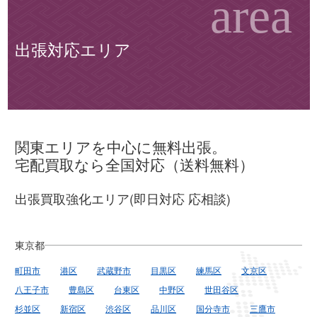
出張対応エリア
関東エリアを中心に無料出張。
宅配買取なら全国対応（送料無料）
出張買取強化エリア(即日対応 応相談)
東京都
町田市
港区
武蔵野市
目黒区
練馬区
文京区
八王子市
豊島区
台東区
中野区
世田谷区
杉並区
新宿区
渋谷区
品川区
国分寺市
三鷹市