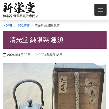
コ
ン
テ
和楽器 骨董品買取専門店
ン
ツ
HOME
買取実績
清光堂 純銀製 急須
へ
ス
キ
清光堂 純銀製 急須
ッ
プ
2024年4月22日
2024年5月12日