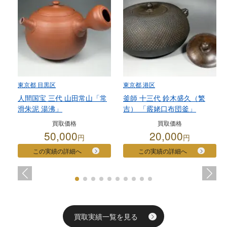
東京都 目黒区
東京都 港区
人間国宝 三代 山田常山「常
釜師 十三代 鈴木盛久（繁
滑朱泥 湯沸」
吉） 「霰姥口布団釜」
買取価格
買取価格
50,000
20,000
円
円
この実績の詳細へ
この実績の詳細へ
買取実績一覧を見る