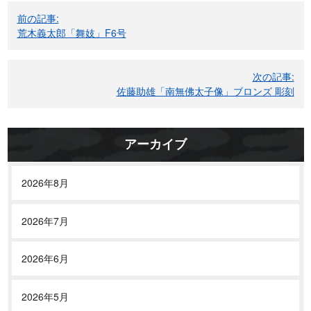
投
前の記事:
稿
荒木義太郎「舞妓」F6号
ナ
ビ
次の記事:
ゲ
佐藤助雄「南無佛太子像」ブロンズ 彫刻
ー
シ
ョ
アーカイブ
ン
2026年8月
2026年7月
2026年6月
2026年5月