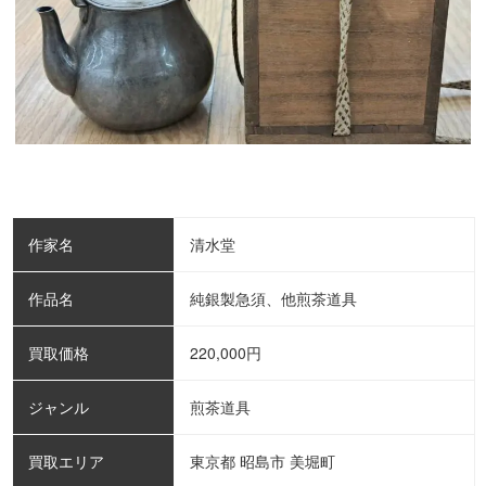
作家名
清水堂
作品名
純銀製急須、他煎茶道具
買取価格
220,000
円
ジャンル
煎茶道具
買取エリア
東京都 昭島市 美堀町