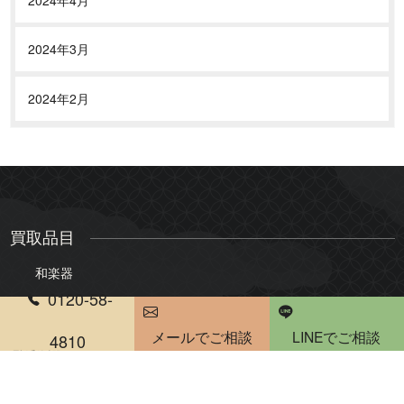
2024年3月
2024年2月
買取品目
和楽器
0120-58-
三味線
琴
メールでご相談
LINEでご相談
尺八
琵琶
4810
電話受付時間 10：00～20：00
雅楽・能楽