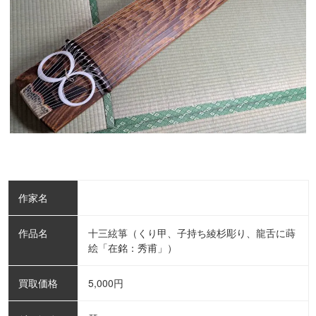
作家名
作品名
十三絃箏（くり甲、子持ち綾杉彫り、龍舌に蒔
絵「在銘：秀甫」）
買取価格
5,000
円