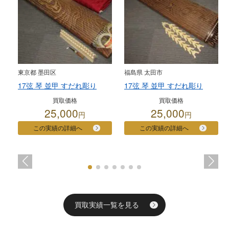
東京都 墨田区
福島県 太田市
17弦 琴 並甲 すだれ彫り
17弦 琴 並甲 すだれ彫り
買取価格
買取価格
25,000
25,000
円
円
この実績の詳細へ
この実績の詳細へ
買取実績一覧を見る