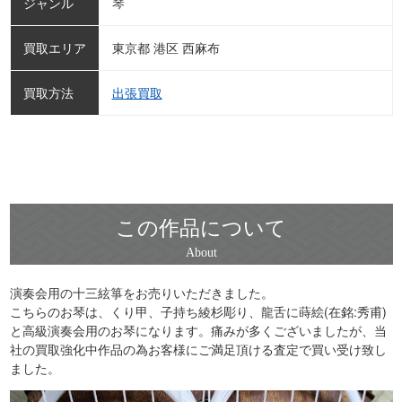
ジャンル
琴
買取エリア
東京都 港区 西麻布
買取方法
出張買取
この作品について
演奏会用の十三絃箏をお売りいただきました。
こちらのお琴は、くり甲、子持ち綾杉彫り、龍舌に蒔絵(在銘:秀甫)
と高級演奏会用のお琴になります。痛みが多くございましたが、当
社の買取強化中作品の為お客様にご満足頂ける査定で買い受け致し
ました。