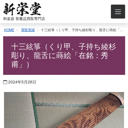
コ
ン
テ
和楽器 骨董品買取専門店
ン
ツ
HOME
買取実績
十三絃箏（くり甲、子持ち綾杉彫り、龍舌に蒔絵「在銘：秀甫」）
へ
ス
キ
十三絃箏（くり甲、子持ち綾杉
ッ
彫り、龍舌に蒔絵「在銘：秀
プ
甫」）
2024年5月28日