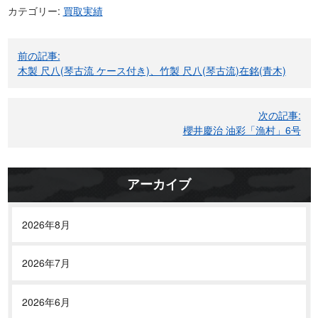
カテゴリー:
買取実績
投
前の記事:
稿
木製 尺八(琴古流 ケース付き)、竹製 尺八(琴古流)在銘(青木)
ナ
ビ
次の記事:
ゲ
櫻井慶治 油彩「漁村」6号
ー
シ
ョ
アーカイブ
ン
2026年8月
2026年7月
2026年6月