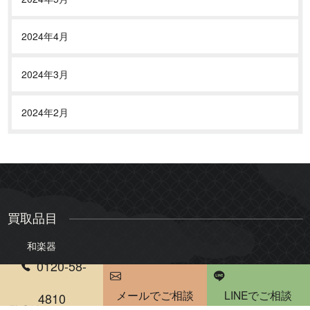
2024年4月
2024年3月
2024年2月
買取品目
和楽器
0120-58-
三味線
琴
メールでご相談
LINEでご相談
尺八
琵琶
4810
電話受付時間 10：00～20：00