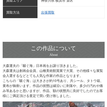
買取エリア
神奈川県 横浜市 栄区
買取方法
出張買取
この作品について
大森運夫の「騒ぐ海」日本画をお譲り頂きました。
大森運夫は創画会会員、山種美術館賞展で大賞、その他様々な展覧
会入選するなどとても人気な作家の作品となります。
こちらの「騒ぐ海」は大きさが約10号あり、共シール、タトウ箱、
黄布が御座います。作品の状態は縁沿いに剥落や、多少の汚れや痛
み等あるかと思いますが、作品、額の状態共に良好でしたのでお客
様にご満足頂ける査定で買い受け致しました。