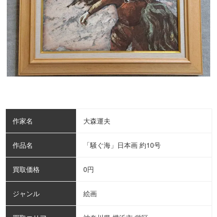
作家名
大森運夫
作品名
「騒ぐ海」日本画 約10号
買取価格
0
円
ジャンル
絵画