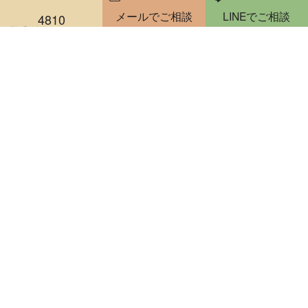
メールでご相談
LINEでご相談
尺八
琵琶
4810
電話受付時間 10：00～20：00
雅楽・能楽
骨董品・美術品
絵画
版画・リトグラフ
掛軸・屏風
茶道具
煎茶道具
陶器・陶磁器
書道具
仏像・仏教美術
人形・ドール
彫刻・置物
古銭・勲章
刀剣・甲冑
和箪笥・時代家具買取