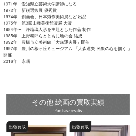
1971年 愛知県立芸術大学講師になる
1972年 新鋭選抜展 優秀賞
1974年 創画会、日本秀作美術展など 出品
1975年 第3回山種美術館賞展 大賞
1984年〜 浄瑠璃人形を主題とした作品 制作
1985年 上野泰郎らとともに地の会 結成
1992年 豊橋市立美術館「大森運夫展」開催
1997年 豊川の桜ヶ丘ミュージアム 「大森運夫-民衆の心を描く-」
開催
2016年 永眠
その他 絵画の買取実績
出張買取
出張買取