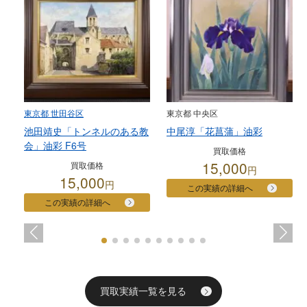
東京都 世田谷区
東京都 中央区
池田靖史「トンネルのある教
中尾淳「花菖蒲」油彩
会」油彩 F6号
買取価格
15,000
買取価格
円
15,000
円
この実績の詳細へ
この実績の詳細へ
買取実績一覧を見る