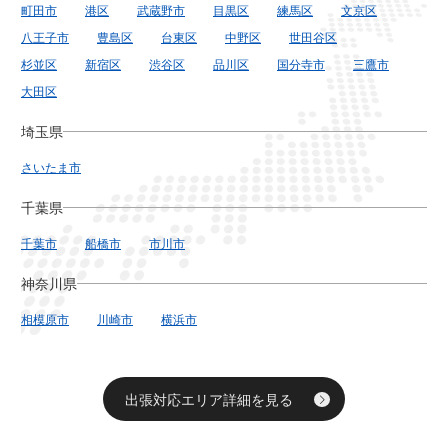
町田市
港区
武蔵野市
目黒区
練馬区
文京区
八王子市
豊島区
台東区
中野区
世田谷区
杉並区
新宿区
渋谷区
品川区
国分寺市
三鷹市
大田区
埼玉県
さいたま市
千葉県
千葉市
船橋市
市川市
神奈川県
相模原市
川崎市
横浜市
出張対応エリア詳細を見る