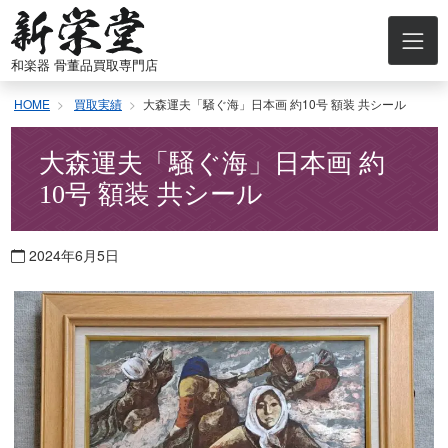
コ
ン
テ
和楽器 骨董品買取専門店
ン
ツ
HOME
買取実績
大森運夫「騒ぐ海」日本画 約10号 額装 共シール
へ
ス
キ
大森運夫「騒ぐ海」日本画 約
ッ
10号 額装 共シール
プ
2024年6月5日