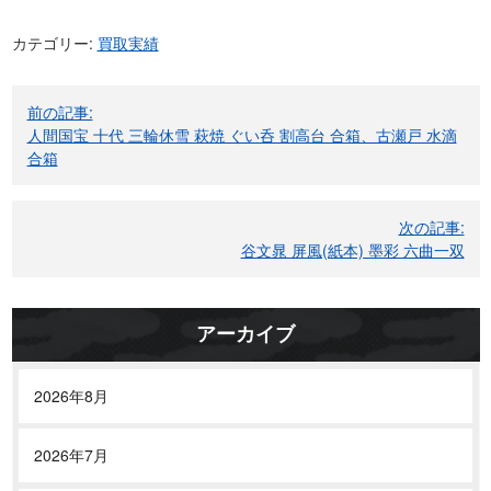
カテゴリー:
買取実績
投
前の記事:
稿
人間国宝 十代 三輪休雪 萩焼 ぐい呑 割高台 合箱、古瀬戸 水滴
ナ
合箱
ビ
ゲ
次の記事:
ー
谷文晁 屏風(紙本) 墨彩 六曲一双
シ
ョ
ン
アーカイブ
2026年8月
2026年7月