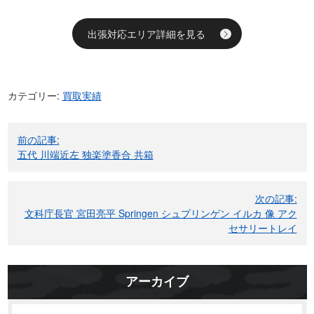
出張対応エリア詳細を見る
カテゴリー:
買取実績
投
前の記事:
稿
五代 川端近左 独楽塗香合 共箱
ナ
ビ
次の記事:
ゲ
文科庁長官 宮田亮平 Springen シュプリンゲン イルカ 像 アク
ー
セサリートレイ
シ
ョ
ン
アーカイブ