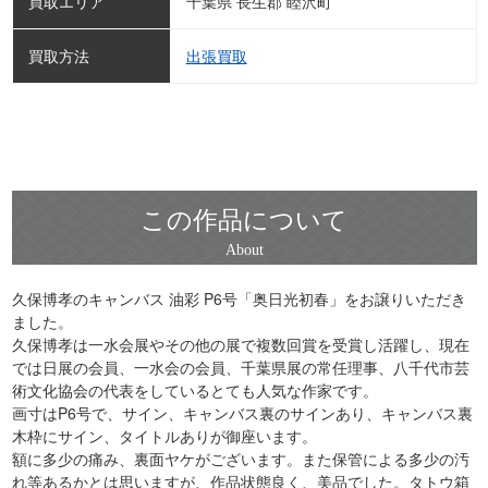
買取エリア
千葉県 長生郡 睦沢町
買取方法
出張買取
この作品について
久保博孝のキャンバス 油彩 P6号「奥日光初春」をお譲りいただき
ました。
久保博孝は一水会展やその他の展で複数回賞を受賞し活躍し、現在
では日展の会員、一水会の会員、千葉県展の常任理事、八千代市芸
術文化協会の代表をしているとても人気な作家です。
画寸はP6号で、サイン、キャンバス裏のサインあり、キャンバス裏
木枠にサイン、タイトルありが御座います。
額に多少の痛み、裏面ヤケがございます。また保管による多少の汚
れ等あるかとは思いますが、作品状態良く、美品でした。タトウ箱