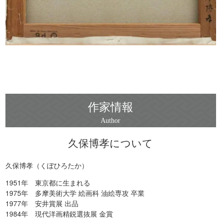
作家情報
久保博孝について
久保博孝（くぼひろたか）
1951年 東京都に生まれる
1975年 多摩美術大学 絵画科 油絵専攻 卒業
1977年 安井賞展 出品
1984年 現代洋画精鋭選抜展 金賞