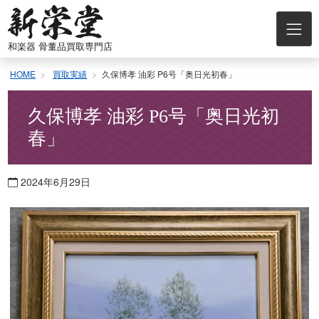
コ
ン
テ
和楽器 骨董品買取専門店
ン
ツ
HOME
買取実績
久保博孝 油彩 P6号「奥日光初春」
へ
ス
キ
久保博孝 油彩 P6号「奥日光初
ッ
春」
プ
2024年6月29日