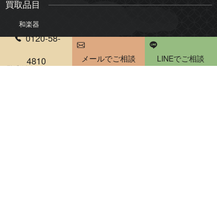
買取品目
和楽器
0120-58-
三味線
琴
メールでご相談
LINEでご相談
尺八
琵琶
4810
電話受付時間 10：00～20：00
雅楽・能楽
骨董品・美術品
絵画
版画・リトグラフ
掛軸・屏風
茶道具
煎茶道具
陶器・陶磁器
書道具
仏像・仏教美術
人形・ドール
彫刻・置物
古銭・勲章
刀剣・甲冑
和箪笥・時代家具買取