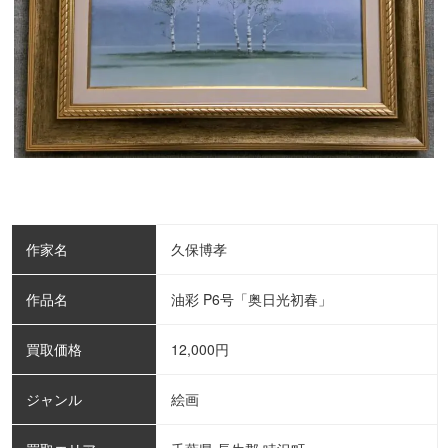
作家名
久保博孝
作品名
油彩 P6号「奥日光初春」
買取価格
12,000
円
ジャンル
絵画