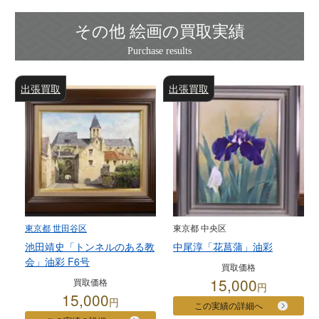
その他 絵画の買取実績
出張買取
出張買取
東京都 世田谷区
東京都 中央区
池田靖史「トンネルのある教
中尾淳「花菖蒲」油彩
会」油彩 F6号
買取価格
15,000
買取価格
円
15,000
円
この実績の詳細へ