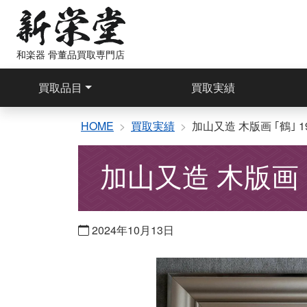
コ
ン
テ
和楽器 骨董品買取専門店
ン
ツ
買取品目
買取実績
へ
ス
キ
HOME
買取実績
加山又造 木版画 ｢鶴｣ 1
ッ
プ
加山又造 木版画 ｢
2024年10月13日