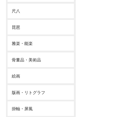
尺八
琵琶
雅楽・能楽
骨董品・美術品
絵画
版画・リトグラフ
掛軸・屏風