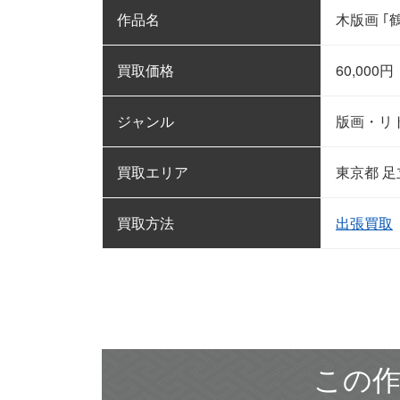
作品名
木版画 ｢鶴
買取価格
60,000
円
ジャンル
版画・リ
買取エリア
東京都 足
買取方法
出張買取
この