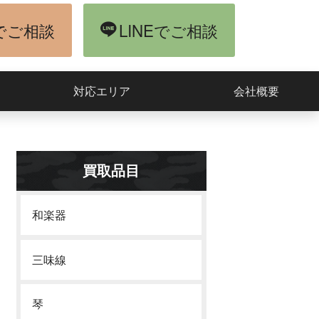
でご相談
LINEでご相談
対応エリア
会社概要
買取品目
和楽器
三味線
琴