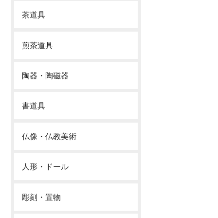
茶道具
煎茶道具
陶器・陶磁器
書道具
仏像・仏教美術
人形・ドール
彫刻・置物