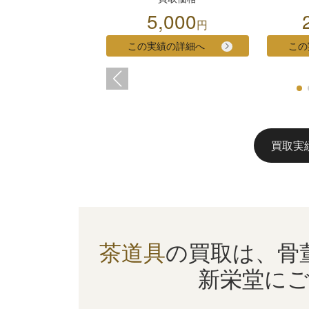
5,000
円
この実績の詳細へ
この
買取実
茶道具
の買取は、
骨
新栄堂に