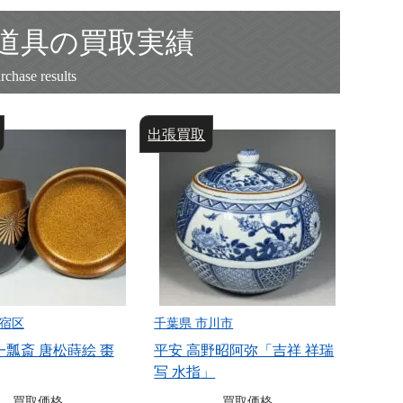
茶道具の買取実績
出張買取
出張買
新宿区
千葉県 市川市
東京都
一瓢斎 唐松蒔絵 棗
平安 高野昭阿弥「吉祥 祥瑞
平安
写 水指」
文 台
買取価格
買取価格