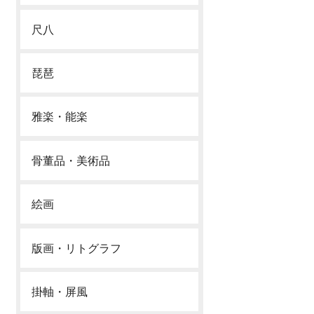
尺八
琵琶
雅楽・能楽
骨董品・美術品
絵画
版画・リトグラフ
掛軸・屏風