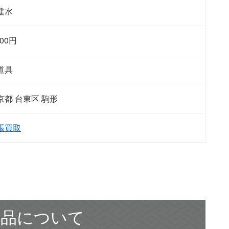
建水
000
円
道具
京都 台東区 駒形
張買取
作品について