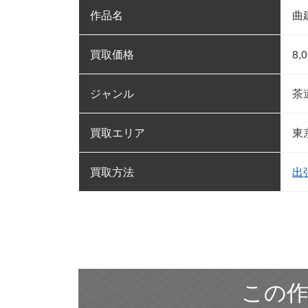
作品名
曲
買取価格
8,
ジャンル
茶
買取エリア
東
買取方法
出
この