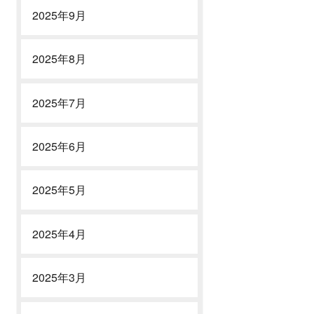
2025年9月
2025年8月
2025年7月
取
出張買取
出張
2025年6月
2025年5月
2025年4月
 新宿区
東京都 世田谷区
東京
 手塚祥堂「紫交趾松涛
中村翠嵐「偕楽園写寿の字
十
2025年3月
子 皆具」
水指」
禽
買取価格
買取価格