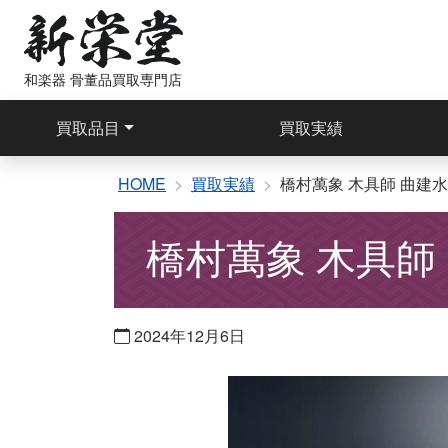
コ
ン
テ
和楽器 骨董品買取専門店
ン
ツ
買取品目
買取実績
へ
ス
キ
HOME
買取実績
橋村萬象 木具師 曲建水
ッ
プ
橋村萬象 木具師
2024年12月6日