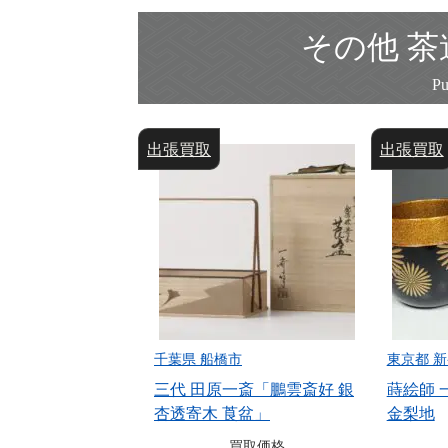
その他 
出張買取
出張買取
千葉県 船橋市
東京都 
三代 田原一斎「鵬雲斎好 銀
蒔絵師 
杏透寄木 莨盆」
金梨地
買取価格