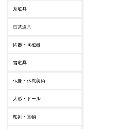
茶道具
煎茶道具
陶器・陶磁器
書道具
仏像・仏教美術
人形・ドール
彫刻・置物