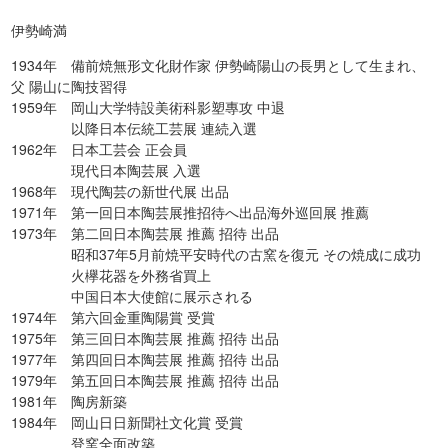
伊勢崎満
1934年 備前焼無形文化財作家 伊勢崎陽山の長男として生まれ、
父 陽山に陶技習得
1959年 岡山大学特設美術科影塑專攻 中退
以降日本伝統工芸展 連続入選
1962年 日本工芸会 正会員
現代日本陶芸展 入選
1968年 現代陶芸の新世代展 出品
1971年 第一回日本陶芸展推招待へ出品海外巡回展 推薦
1973年 第二回日本陶芸展 推薦 招待 出品
昭和37年5月前焼平安時代の古窯を復元 その焼成に成功
火欅花器を外務省買上
中国日本大使館に展示される
1974年 第六回金重陶陽賞 受賞
1975年 第三回日本陶芸展 推薦 招待 出品
1977年 第四回日本陶芸展 推薦 招待 出品
1979年 第五回日本陶芸展 推薦 招待 出品
1981年 陶房新築
1984年 岡山日日新聞社文化賞 受賞
登窯全面改築