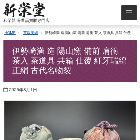
コ
ン
テ
和楽器 骨董品買取専門店
ン
ツ
HOME
買取実績
伊勢崎満 造 陽山窯 備前 肩衝 茶入 茶道具 共箱 仕覆 紅牙瑞綿 正絹 古代名物裂
へ
ス
キ
伊勢崎満 造 陽山窯 備前 肩衝
ッ
茶入 茶道具 共箱 仕覆 紅牙瑞綿
プ
正絹 古代名物裂
2025年8月1日