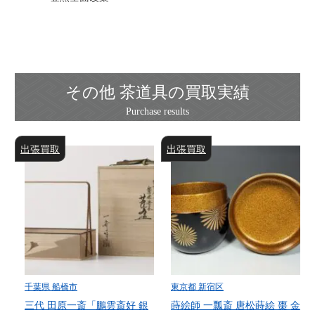
その他 茶道具の買取実績
出張買取
出張買取
千葉県 船橋市
東京都 新宿区
三代 田原一斎「鵬雲斎好 銀
蒔絵師 一瓢斎 唐松蒔絵 棗 金