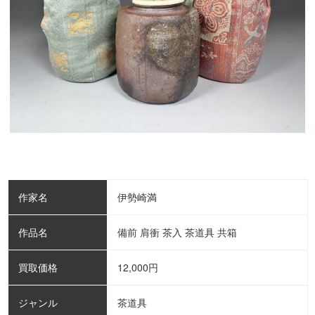
作家名
伊勢崎満
作品名
備前 肩衝 茶入 茶道具 共箱
買取価格
12,000
円
ジャンル
茶道具