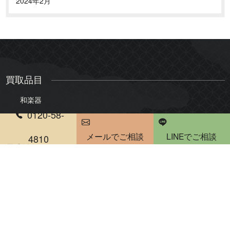
2024年2月
買取品目
和楽器
0120-58-
三味線
琴
メールでご相談
LINEでご相談
尺八
琵琶
4810
電話受付時間 10：00～20：00
雅楽・能楽
骨董品・美術品
絵画
版画・リトグラフ
掛軸・屏風
茶道具