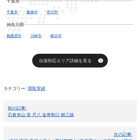
千葉県
千葉市
船橋市
市川市
神奈川県
相模原市
川崎市
横浜市
出張対応エリア詳細を見る
カテゴリー:
買取実績
投
前の記事:
稿
石倉央山 造 尺八 金巻歌口 銀三線
ナ
ビ
次の記事:
ゲ