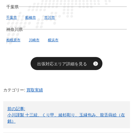
千葉県
千葉市
船橋市
市川市
神奈川県
相模原市
川崎市
横浜市
出張対応エリア詳細を見る
カテゴリー:
買取実績
投
前の記事:
稿
小川謹製 十三絃、くり甲、綾杉彫り、玉縁包み、龍舌蒔絵（在
ナ
銘）
ビ