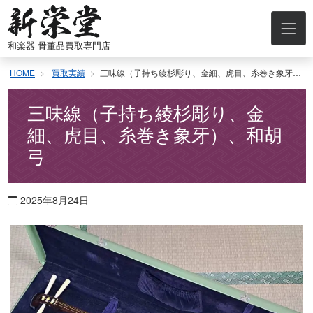
コ
ン
テ
和楽器 骨董品買取専門店
ン
ツ
HOME
買取実績
三味線（子持ち綾杉彫り、金細、虎目、糸巻き象牙）、和胡弓
へ
ス
キ
三味線（子持ち綾杉彫り、金
ッ
細、虎目、糸巻き象牙）、和胡
プ
弓
2025年8月24日