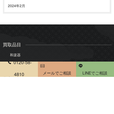
2024年2月
買取品目
和楽器
0120-58-
三味線
琴
メールでご相談
LINEでご相談
尺八
琵琶
4810
電話受付時間 10：00～20：00
雅楽・能楽
骨董品・美術品
絵画
版画・リトグラフ
掛軸・屏風
茶道具