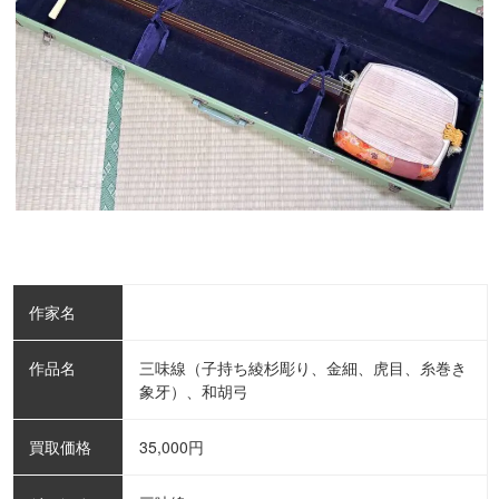
作家名
作品名
三味線（子持ち綾杉彫り、金細、虎目、糸巻き
象牙）、和胡弓
買取価格
35,000
円