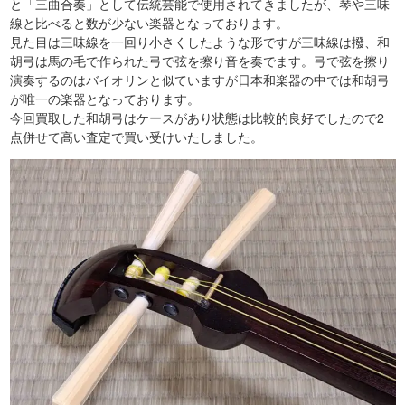
と「三曲合奏」として伝統芸能で使用されてきましたが、琴や三味
線と比べると数が少ない楽器となっております。
見た目は三味線を一回り小さくしたような形ですが三味線は撥、和
胡弓は馬の毛で作られた弓で弦を擦り音を奏でます。弓で弦を擦り
演奏するのはバイオリンと似ていますが日本和楽器の中では和胡弓
が唯一の楽器となっております。
今回買取した和胡弓はケースがあり状態は比較的良好でしたので2
点併せて高い査定で買い受けいたしました。