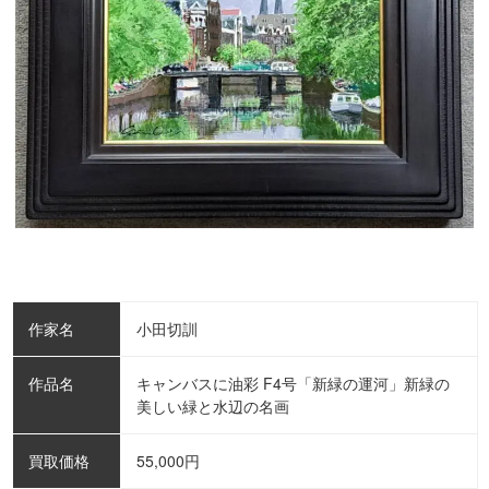
作家名
小田切訓
作品名
キャンバスに油彩 F4号「新緑の運河」新緑の
美しい緑と水辺の名画
買取価格
55,000
円