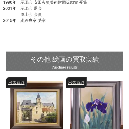
1990年 示現会 安田火災美術財団奨励賞 受賞
2001年 示現会 退会
風土会 会員
2015年 紺綬褒章 受章
その他 絵画の買取実績
出張買取
出張買取