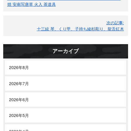
ナ
焼 安南写唐草 火入 茶道具
ビ
ゲ
次の記事:
ー
十三絃 琴、くり甲、子持ち綾杉彫り、龍舌紅木
シ
ョ
ン
アーカイブ
2026年8月
2026年7月
2026年6月
2026年5月