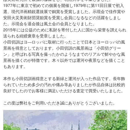
1977年に東京で初めての個展を開催し1979年に第11回日展で初入
選、現代洋画精鋭選抜展で銅賞を受賞しました。示現会で佳作賞や
安田火災美術財団奨励賞を受賞し会員になるなどの活躍をしまし
た。示現会を退会後は風土会の会員となりました。
2015年には公益のために私財を寄付した人に国から栄誉を讃えられ
送られる紺綬褒章を受章しました。
小田切訓はヨ―ロッパに取材に行ったことで日本とヨーロッパの風
景画を得意としております。小田切訓の風景画は「小田切グリー
ン」と呼ばれる写真を撮ったかのようなまでのリアルで鮮やかな風
景画を描くのが特徴です。木々以外では運河や夜景などを描くこと
もあります。
本作も小田切訓画得意とする新緑と運河が入った作品です。長年飾
られていたため多少の汚れや痛み等ありましたが作品自体は比較的
良好でしたのでお客様に満足いただける査定で買受いたしました。
この度は弊社をご利用いただき誠にありがとうございました。