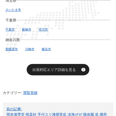
埼玉県
さいたま市
千葉県
千葉市
船橋市
市川市
神奈川県
相模原市
川崎市
横浜市
出張対応エリア詳細を見る
カテゴリー:
買取実績
投
前の記事:
稿
岡本漆専堂 惺斎好 手付スリ漆煙草盆 淡海ぜぜ 陽炎園 造 膳所