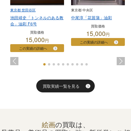
東京都 世田谷区
東京都 中央区
池田靖史「トンネルのある教
中尾淳「花菖蒲」油彩
会」油彩 F6号
買取価格
15,000
買取価格
円
15,000
円
この実績の詳細へ
この実績の詳細へ
買取実績一覧を見る
絵画
の買取は、