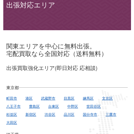
出張対応エリア
関東エリアを中心に無料出張。
宅配買取なら全国対応（送料無料）
出張買取強化エリア(即日対応 応相談)
東京都
町田市
港区
武蔵野市
目黒区
練馬区
文京区
八王子市
豊島区
台東区
中野区
世田谷区
杉並区
新宿区
渋谷区
品川区
国分寺市
三鷹市
大田区