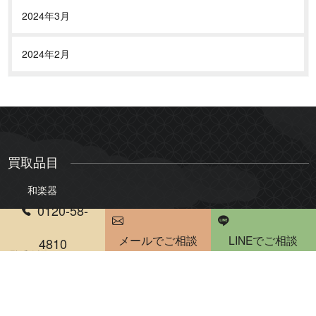
2024年3月
2024年2月
買取品目
和楽器
0120-58-
三味線
琴
メールでご相談
LINEでご相談
尺八
琵琶
4810
電話受付時間 10：00～20：00
雅楽・能楽
骨董品・美術品