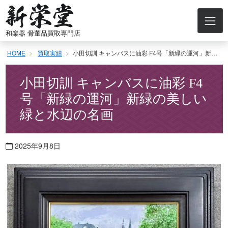
コ
ン
テ
和楽器 骨董品買取専門店
ン
ツ
HOME
買取実績
小田切訓 キャンバスに油彩 F4号「新緑の運河」新緑の美しい緑と水辺の名画
へ
ス
キ
小田切訓 キャンバスに油彩 F4
ッ
号「新緑の運河」新緑の美しい
プ
緑と水辺の名画
2025年9月8日