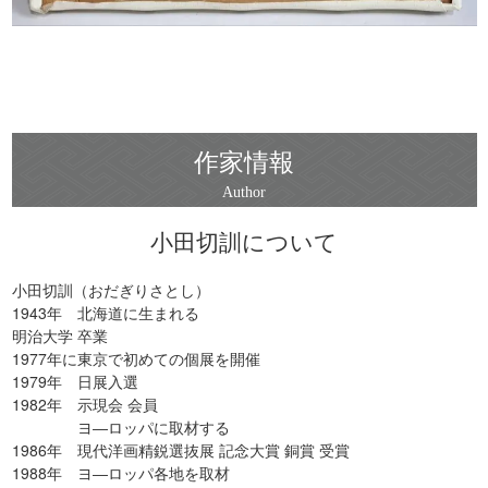
作家情報
小田切訓について
小田切訓（おだぎりさとし）
1943年 北海道に生まれる
明治大学 卒業
1977年に東京で初めての個展を開催
1979年 日展入選
1982年 示現会 会員
ヨ―ロッパに取材する
1986年 現代洋画精鋭選抜展 記念大賞 銅賞 受賞
1988年 ヨ―ロッパ各地を取材