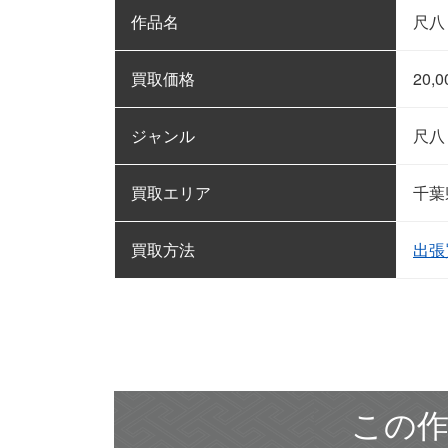
作品名
尺八
買取価格
20,0
ジャンル
尺八
買取エリア
千葉
買取方法
出張
この