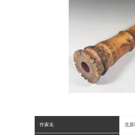
作家名
北原