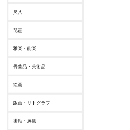
尺八
琵琶
雅楽・能楽
骨董品・美術品
絵画
版画・リトグラフ
掛軸・屏風