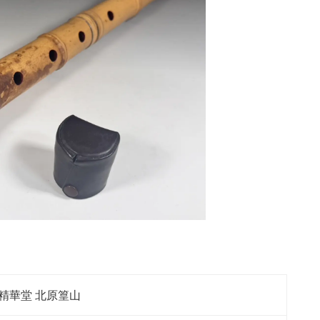
精華堂 北原篁山