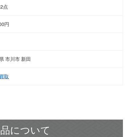
 2点
00
円
県 市川市 新田
買取
作品について