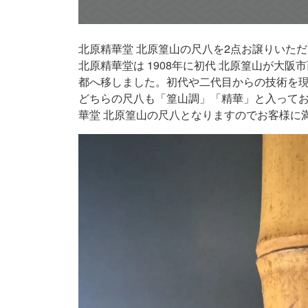
北原精華堂 北原篁山の尺八を2点お譲りいた
北原精華堂は 1908年に初代 北原篁山が大阪
都へ移しました。初代や二代目からの技術を
どちらの尺八も「篁山調」「精華」と入って
華堂 北原篁山の尺八となりますのでお客様に