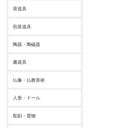
茶道具
煎茶道具
陶器・陶磁器
書道具
仏像・仏教美術
人形・ドール
彫刻・置物