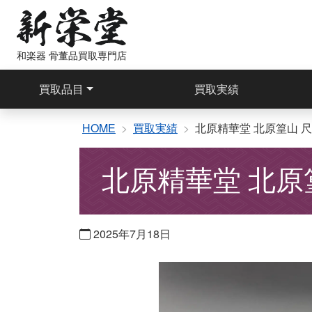
コ
ン
テ
和楽器 骨董品買取専門店
ン
ツ
買取品目
買取実績
へ
ス
キ
HOME
買取実績
北原精華堂 北原篁山 尺
ッ
プ
北原精華堂 北原篁
2025年7月18日