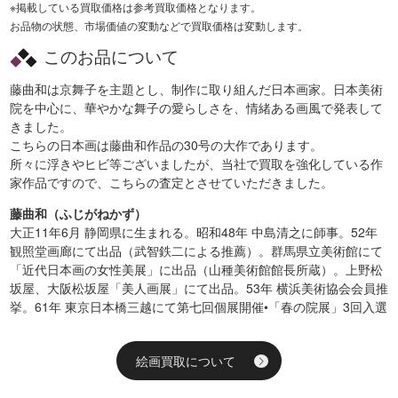
※掲載している買取価格は参考買取価格となります。
お品物の状態、市場価値の変動などで買取価格は変動します。
このお品について
藤曲和は京舞子を主題とし、制作に取り組んだ日本画家。日本美術
院を中心に、華やかな舞子の愛らしさを、情緒ある画風で発表して
きました。
こちらの日本画は藤曲和作品の30号の大作であります。
所々に浮きやヒビ等ございましたが、当社で買取を強化している作
家作品ですので、こちらの査定とさせていただきました。
藤曲和（ふじがねかず）
大正11年6月 静岡県に生まれる。昭和48年 中島清之に師事。52年
観照堂画廊にて出品（武智鉄二による推薦）。群馬県立美術館にて
「近代日本画の女性美展」に出品（山種美術館館長所蔵）。上野松
坂屋、大阪松坂屋「美人画展」にて出品。53年 横浜美術協会会員推
挙。61年 東京日本橋三越にて第七回個展開催•「春の院展」3回入選
絵画買取について