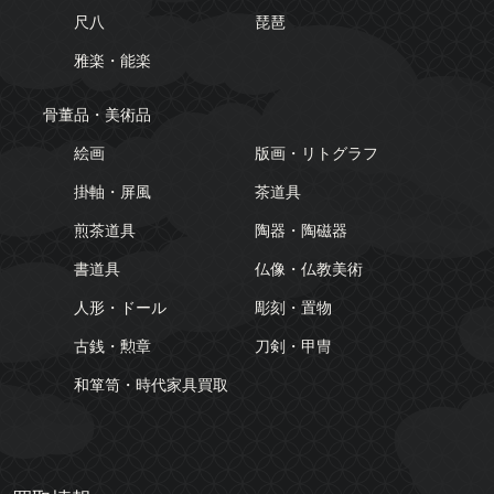
尺八
琵琶
雅楽・能楽
骨董品・美術品
絵画
版画・リトグラフ
掛軸・屏風
茶道具
煎茶道具
陶器・陶磁器
書道具
仏像・仏教美術
人形・ドール
彫刻・置物
古銭・勲章
刀剣・甲冑
和箪笥・時代家具買取