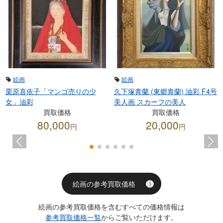
絵画
絵画
栗原喜依子「マンゴ売りの少
久下塚青蘭 (東郷青蘭) 油彩 F4号
女」油彩
美人画 スカーフの美人
買取価格
買取価格
80,000
20,000
円
円
絵画の参考買取価格
絵画の参考買取価格を含むすべての価格情報は
参考買取価格一覧
からご覧いただけます。