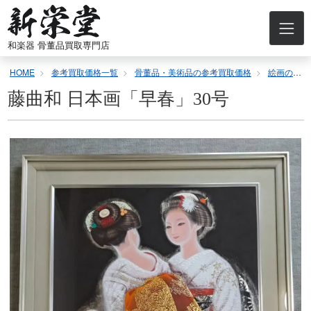
コ
ン
テ
和楽器 骨董品買取専門店
ン
ツ
HOME
参考買取価格一覧
骨董品・美術品の参考買取価格
絵画の参考買取価格
へ
ス
藤曲和 日本画「早春」30号
キ
ッ
プ