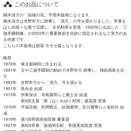
このお品について
鏑木清方の「由縁の花」手摺木版画になります。
鏑木清方は水野年方に師事し「清方」の号を授かりました。帝展を
はじめ様々な展で活躍し、文化勲章を受章、1930年に出品した「三
遊亭圓朝像」が2003年に重要無形文化財に指定されるなど実力のあ
る作家です。
こちらの木版画は額装 モモセ版となります。
略歴
1878年 東京都神田に生まれる
1891年 父や三遊亭圓朝の勧めで水野年方 師事し、挿絵画家を志
す
1983年 水野年方から「清方」号を授かる
1901年 鳥合会 結成
1915年 伊東深水、寺島紫明らと郷土会 結成
第9回文展「霽（は）れゆく村雨」最高賞 受賞
1916年 平福百穂、松岡映丘、結城素明、吉川麗華らと金鈴社 結
成
1919年 第1回帝国美術院展 審査員
1927年 第8回帝展「築地明石町」帝国美術院賞 受賞