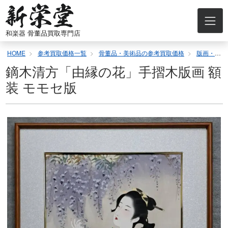
コ
ン
テ
和楽器 骨董品買取専門店
ン
ツ
HOME
参考買取価格一覧
骨董品・美術品の参考買取価格
版画・リトグラフの参考買取価格
へ
ス
鏑木清方「由縁の花」手摺木版画 額
キ
装 モモセ版
ッ
プ