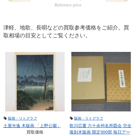
津軽、地歌、長唄などの買取参考価格をご紹介。買
取相場の目安としてご覧ください。
版画・リトグラフ
版画・リトグラフ
土屋光逸 木版画 「上野公園」
歌川広重 六十余州名所図会 完全
買取価格
復刻木版画 限定300部 毎日アー