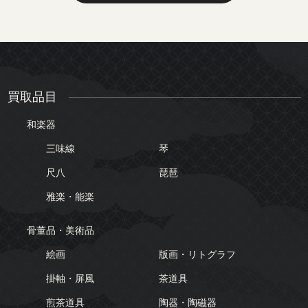
買取品目
和楽器
三味線
琴
尺八
琵琶
雅楽・能楽
骨董品・美術品
絵画
版画・リトグラフ
掛軸・屏風
茶道具
煎茶道具
陶器・陶磁器