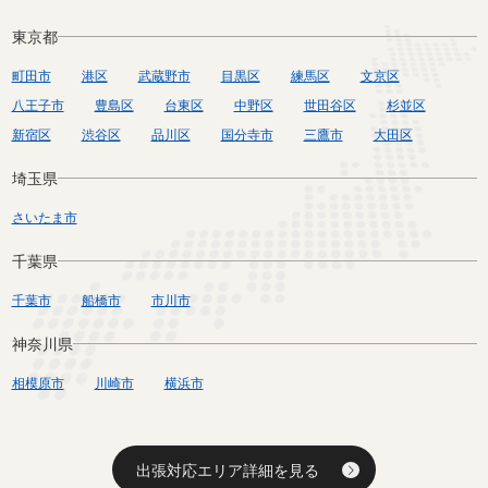
東京都
町田市
港区
武蔵野市
目黒区
練馬区
文京区
八王子市
豊島区
台東区
中野区
世田谷区
杉並区
新宿区
渋谷区
品川区
国分寺市
三鷹市
大田区
埼玉県
さいたま市
千葉県
千葉市
船橋市
市川市
神奈川県
相模原市
川崎市
横浜市
出張対応エリア詳細を見る