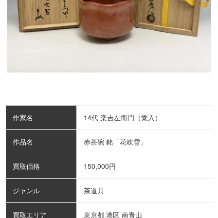
作家名
14代 楽吉左衛門（覚入）
作品名
赤茶碗 銘「花吹雪」
買取価格
150,000
円
ジャンル
茶道具
買取エリア
東京都 港区 南青山