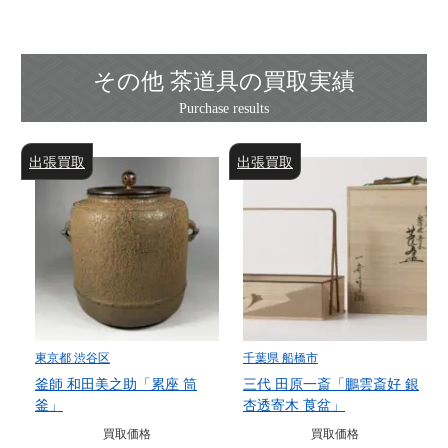
その他 茶道具の買取実績
出張買取
出張買取
東京都 渋谷区
千葉県 船橋市
釜師 和田美之助「累座 筒
三代 田原一斎「鵬雲斎好 銀
釜」
杏透寄木 莨盆」
買取価格
買取価格