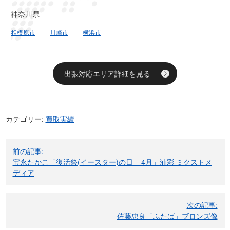
神奈川県
相模原市
川崎市
横浜市
出張対応エリア詳細を見る
カテゴリー:
買取実績
投
前の記事:
稿
宝永たかこ「復活祭(イースター)の日 – 4月」油彩 ミクストメ
ナ
ディア
ビ
ゲ
次の記事:
ー
佐藤忠良「ふたば」ブロンズ像
シ