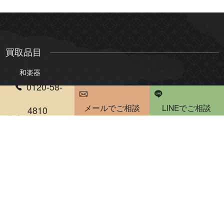
買取品目
和楽器
0120-58-
三味線
琴
尺八
メールでご相談
琵琶
LINEでご相談
4810
電話受付時間 10：00～20：00
雅楽・能楽
骨董品・美術品
絵画
版画・リトグラフ
掛軸・屏風
茶道具
煎茶道具
陶器・陶磁器
書道具
仏像・仏教美術