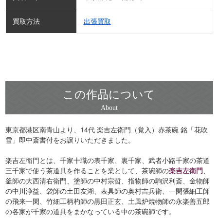
買取方法
出張買取
この作品について
東京都港区南青山より、14代 楽吉左衛門（覚入）赤茶碗 銘「花吹
雪」即中斎書付をお譲りいただきました。
楽吉左衛門とは、千家十職の表千家、裏千家、武者小路千家の茶道
三千家で使う茶道具を作ることを業として、茶碗師の
楽吉左衛門
、
釜師の大西清右衛門、塗師の中村宗哲、指物師の駒沢利斎、金物師
の中川浄益、袋師の土田友湖、表具師の奥村吉兵衛、一閑張細工師
の飛来一閑、竹細工柄杓師の黒田正玄、土風炉焼物師の永楽善五郎
の各家が千家の道具をまかなっている中の茶碗師です。