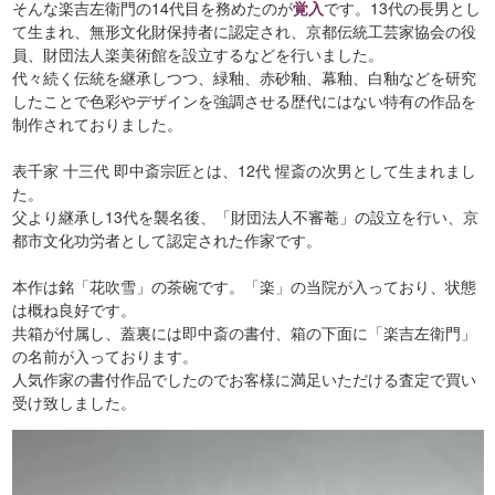
そんな楽吉左衛門の14代目を務めたのが
覚入
です。13代の長男とし
て生まれ、無形文化財保持者に認定され、京都伝統工芸家協会の役
員、財団法人楽美術館を設立するなどを行いました。
代々続く伝統を継承しつつ、緑釉、赤砂釉、幕釉、白釉などを研究
したことで色彩やデザインを強調させる歴代にはない特有の作品を
制作されておりました。
表千家 十三代 即中斎宗匠とは、12代 惺斎の次男として生まれまし
た。
父より継承し13代を襲名後、「財団法人不審菴」の設立を行い、京
都市文化功労者として認定された作家です。
本作は銘「花吹雪」の茶碗です。「楽」の当院が入っており、状態
は概ね良好です。
共箱が付属し、蓋裏には即中斎の書付、箱の下面に「楽吉左衛門」
の名前が入っております。
人気作家の書付作品でしたのでお客様に満足いただける査定で買い
受け致しました。