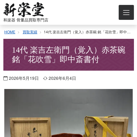
コ
ン
テ
和楽器 骨董品買取専門店
ン
ツ
HOME
買取実績
14代 楽吉左衛門（覚入）赤茶碗 銘「花吹雪」即中斎書付
へ
ス
キ
14代 楽吉左衛門（覚入）赤茶碗
ッ
銘「花吹雪」即中斎書付
プ
2026年5月19日
2026年6月4日