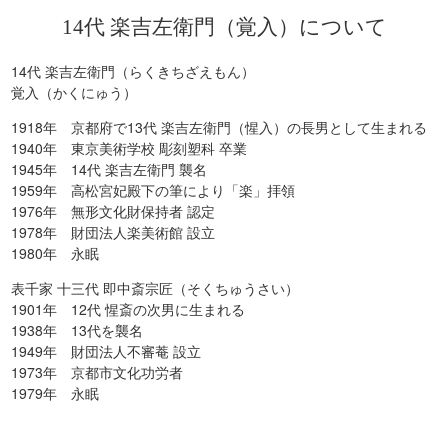
14代 楽吉左衛門（覚入）について
14代 楽吉左衛門（らくきちざえもん）
覚入（かくにゅう）
1918年 京都府で13代 楽吉左衛門（惺入）の長男として生まれる
1940年 東京美術学校 彫刻塑科 卒業
1945年 14代 楽吉左衛門 襲名
1959年 高松宮妃殿下の筆により「楽」拝領
1976年 無形文化財保持者 認定
1978年 財団法人楽美術館 設立
1980年 永眠
表千家 十三代 即中斎宗匠（そくちゅうさい）
1901年 12代 惺斎の次男に生まれる
1938年 13代を襲名
1949年 財団法人不審菴 設立
1973年 京都市文化功労者
1979年 永眠