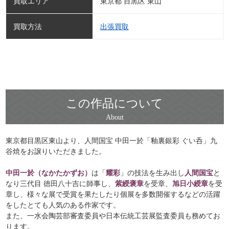
買取エリア
東京都 目黒区 東山
買取方法
出張買取
この作品について
東京都目黒区東山より、人間国宝 中田一於「釉裏銀彩 ぐい呑」九
谷焼をお譲りいただきました。
中田一於（なかたかずお）
は「
耀彩
」の技法を生み出し
人間国宝
と
なり三代目 徳田八十吉に師事し、
紫綬褒章
を受章、
旭日小綬章
を受
章し、様々な展で受賞を果たしたり個展を多数開催するなどの活躍
をしたとても人気のある作家です。
また、一水会陶芸部審査委員や日本伝統工芸展監査委員も務めてお
ります。