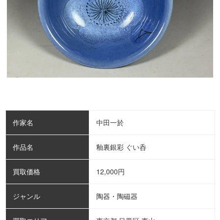
作家名
中田一於
作品名
釉裏銀彩 ぐい呑
買取価格
12,000
円
ジャンル
陶器・陶磁器