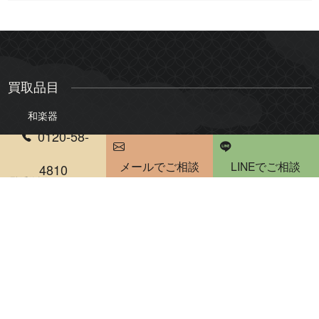
買取品目
和楽器
0120-58-
三味線
琴
メールでご相談
LINEでご相談
尺八
琵琶
4810
電話受付時間 10：00～20：00
雅楽・能楽
骨董品・美術品
絵画
版画・リトグラフ
掛軸・屏風
茶道具
煎茶道具
陶器・陶磁器