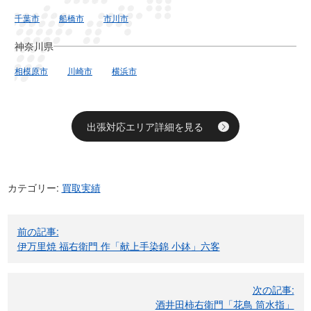
千葉市
船橋市
市川市
神奈川県
相模原市
川崎市
横浜市
出張対応エリア詳細を見る
カテゴリー:
買取実績
投
前の記事:
稿
伊万里焼 福右衛門 作「献上手染錦 小鉢」六客
ナ
ビ
次の記事:
ゲ
酒井田柿右衛門「花鳥 筒水指」