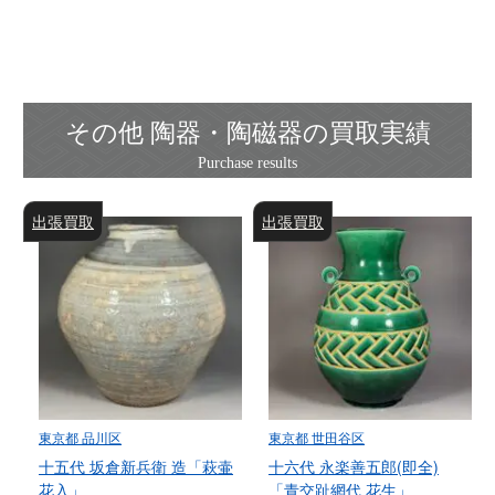
その他 陶器・陶磁器の買取実績
出張買取
出張買取
東京都 品川区
東京都 世田谷区
十五代 坂倉新兵衛 造「萩壷
十六代 永楽善五郎(即全)
花入」
「青交趾網代 花生」