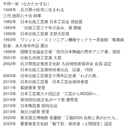
中田一於（なかたかずお）
1949年 石川県小松市に生まれる
三代 徳田八十吉 師事
1982年 日本伝統工芸展 日本工芸会 奨励賞
1983年 「伝統工芸三十年の歩み」展 開催
1990年 日本伝統工芸展 文部大臣賞
1993年 ワシントン・スミソニアン機構サックラー美術館「釉裏銀
彩壷」永久保存作品 選出
1996年 国際文化協会主催「現代日本陶磁の秀作アジア展」巡回
2001年 伝統九谷焼工芸展 大賞
2002年 石川県指定無形文化財 九谷焼技術保存会 会員 認定
日本伝統工芸展特待者出品 以後、15回
2003年 日本伝統工芸展五十周年記念展「わざの美」
2010年 日本伝統工芸展 日本工芸会保持者賞
2011年 紫綬褒章 受章
2013年 日本工芸展六十回記念「工芸からKOGEIへ」
2015年 第35回伝統文化ポーラ賞 優秀賞
2015年 日本陶芸展 招待出品
2019年 旭日小綬章 受章
2020年 東京国立博物館 表慶館「工藝2020 自然と美のかたち」
2025年 重要無形文化財「釉下彩」保持者（人間国宝）認定