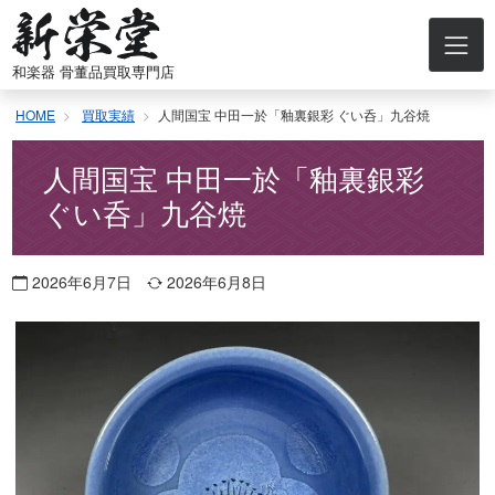
コ
ン
テ
和楽器 骨董品買取専門店
ン
ツ
HOME
買取実績
人間国宝 中田一於「釉裏銀彩 ぐい呑」九谷焼
へ
ス
キ
人間国宝 中田一於「釉裏銀彩
ッ
ぐい呑」九谷焼
プ
2026年6月7日
2026年6月8日