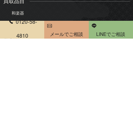
買取品目
和楽器
0120-58-
三味線
琴
メールでご相談
LINEでご相談
尺八
琵琶
4810
電話受付時間 10：00～20：00
雅楽・能楽
骨董品・美術品
絵画
版画・リトグラフ
掛軸・屏風
茶道具
煎茶道具
陶器・陶磁器
書道具
仏像・仏教美術
人形・ドール
彫刻・置物
古銭・勲章
刀剣・甲冑
和箪笥・時代家具買取