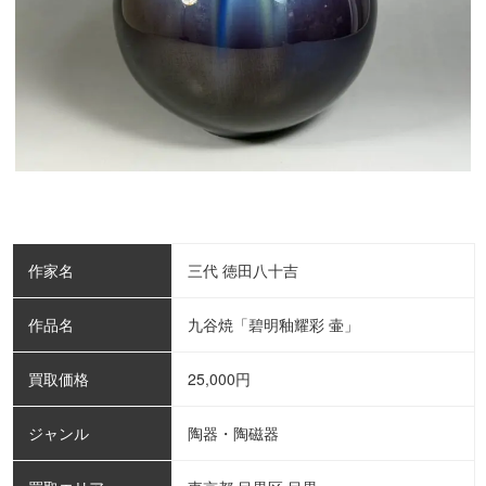
作家名
三代 徳田八十吉
作品名
九谷焼「碧明釉耀彩 壷」
買取価格
25,000
円
ジャンル
陶器・陶磁器