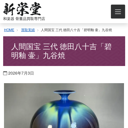
コ
ン
テ
和楽器 骨董品買取専門店
ン
ツ
HOME
買取実績
人間国宝 三代 徳田八十吉「碧明釉 壷」九谷焼
へ
ス
キ
人間国宝 三代 徳田八十吉「碧
ッ
明釉 壷」九谷焼
プ
2026年7月3日