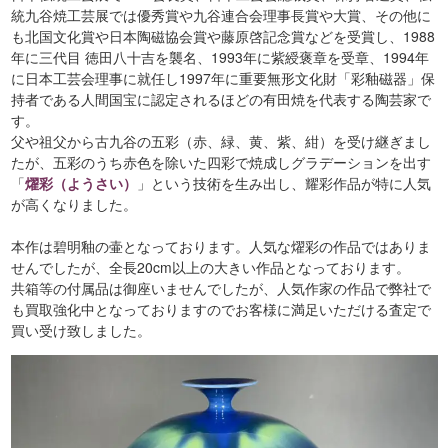
統九谷焼工芸展では優秀賞や九谷連合会理事長賞や大賞、その他に
も北国文化賞や日本陶磁協会賞や藤原啓記念賞などを受賞し、1988
年に三代目 徳田八十吉を襲名、1993年に紫綬褒章を受章、1994年
に日本工芸会理事に就任し1997年に重要無形文化財「彩釉磁器」保
持者である人間国宝に認定されるほどの有田焼を代表する陶芸家で
す。
父や祖父から古九谷の五彩（赤、緑、黄、紫、紺）を受け継ぎまし
たが、五彩のうち赤色を除いた四彩で焼成しグラデーションを出す
「
燿彩（ようさい）
」という技術を生み出し、耀彩作品が特に人気
が高くなりました。
本作は碧明釉の壷となっております。人気な燿彩の作品ではありま
せんでしたが、全長20cm以上の大きい作品となっております。
共箱等の付属品は御座いませんでしたが、人気作家の作品で弊社で
も買取強化中となっておりますのでお客様に満足いただける査定で
買い受け致しました。