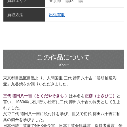
買取エリア
東京都 目黒区 目黒
買取方法
出張買取
この作品について
東京都目黒区目黒より、人間国宝 三代 徳田八十吉「碧明釉耀彩
壷」九谷焼をお譲りいただきました。
三代 徳田八十吉（とくだやそきち ）
は本名を
正彦（まさひこ）
と
言い、1933年に石川県小松市に二代 徳田八十吉の長男として生ま
れました。
父で二代 徳田八十吉に絵付けを学び、祖父で初代 徳田八十吉に釉
薬の調合を学びました。
日本伝統工芸展でNHK会長賞、日本工芸会総裁賞、保持者選賞、伝