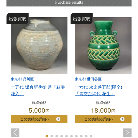
出張買取
出張買取
東京都 品川区
東京都 世田谷区
十五代 坂倉新兵衛 造「萩壷
十六代 永楽善五郎(即全)
花入」
「青交趾網代 花生」
買取価格
買取価格
5,000
18,000
円
円
この実績の詳細へ
この実績の詳細へ