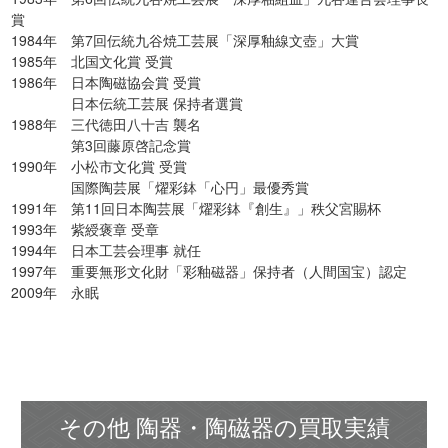
賞
1984年 第7回伝統九谷焼工芸展「深厚釉線文壺」大賞
1985年 北国文化賞 受賞
1986年 日本陶磁協会賞 受賞
日本伝統工芸展 保持者選賞
1988年 三代徳田八十吉 襲名
第3回藤原啓記念賞
1990年 小松市文化賞 受賞
国際陶芸展「燿彩鉢「心円」最優秀賞
1991年 第11回日本陶芸展「燿彩鉢『創生』」秩父宮賜杯
1993年 紫綬褒章 受章
1994年 日本工芸会理事 就任
1997年 重要無形文化財「彩釉磁器」保持者（人間国宝）認定
2009年 永眠
その他 陶器・陶磁器の買取実績