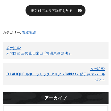
出張対応エリア詳細を見る
カテゴリー:
買取実績
投
前の記事:
稿
人間国宝 三代 山田常山「常滑朱泥 湯沸」
ナ
ビ
次の記事:
ゲ
R.LALIQUE ルネ・ラリック ダリア（Dahlias）硝子鉢 オパール
ー
セント
シ
ョ
ン
アーカイブ