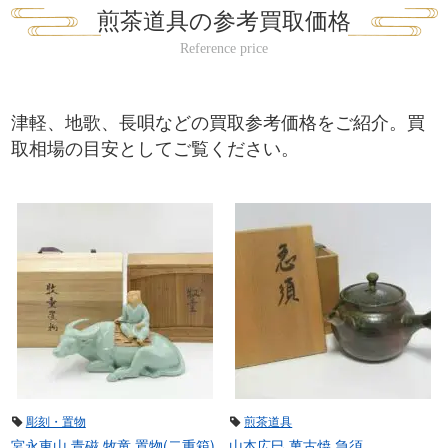
煎茶道具の参考買取価格
津軽、地歌、長唄などの買取参考価格をご紹介。買
取相場の目安としてご覧ください。
彫刻・置物
煎茶道具
宮永東山 青磁 牧童 置物(二重箱)
山本広巳 萬古焼 急須