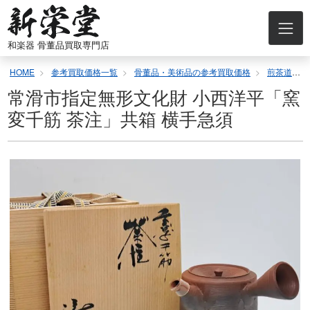
コ
ン
テ
和楽器 骨董品買取専門店
ン
ツ
HOME
参考買取価格一覧
骨董品・美術品の参考買取価格
煎茶道具の参考買取価格
へ
ス
常滑市指定無形文化財 小西洋平「窯
キ
変千筋 茶注」共箱 横手急須
ッ
プ