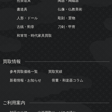
煎茶道具
陶器・陶磁器
書道具
仏像・仏教美術
人形・ドール
彫刻・置物
古銭・勲章
刀剣・甲冑
和箪笥・時代家具買取
買取情報
参考買取価格一覧
買取実績
新着情報・お知らせ
骨董・和楽器コラム
ご利用案内