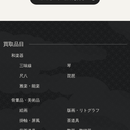
買取品目
和楽器
三味線
琴
尺八
琵琶
雅楽・能楽
骨董品・美術品
絵画
版画・リトグラフ
掛軸・屏風
茶道具