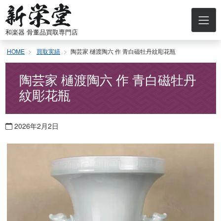
コ
ン
テ
和楽器 骨董品買取専門店
ン
ツ
HOME
買取実績
陶芸家 樋渡陶六 作 青白磁牡丹紋彫花瓶
へ
ス
キ
陶芸家 樋渡陶六 作 青白磁牡丹
ッ
紋彫花瓶
プ
2026年2月2日