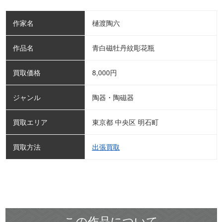
作家名
樋渡陶六
作品名
青白磁牡丹紋彫花瓶
買取価格
8,000
円
ジャンル
陶器・陶磁器
買取エリア
東京都 中央区 明石町
買取方法
出張買取
この作品について