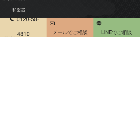
和楽器
0120-58-
三味線
琴
メールでご相談
LINEでご相談
尺八
琵琶
4810
電話受付時間 10：00～20：00
雅楽・能楽
骨董品・美術品
絵画
版画・リトグラフ
掛軸・屏風
茶道具
煎茶道具
陶器・陶磁器
書道具
仏像・仏教美術
人形・ドール
彫刻・置物
古銭・勲章
刀剣・甲冑
和箪笥・時代家具買取