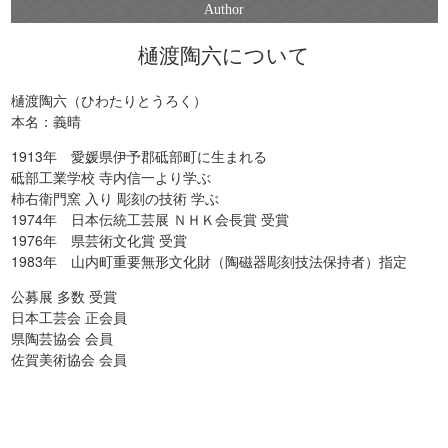
樋渡陶六について
樋渡陶六（ひわたりとうろく）
本名：義晴
1913年 愛媛県伊予郡砥部町に生まれる
砥部工業学校 寺内信一より学ぶ
柿右衛門窯 入り 彫刻の技術 学ぶ
1974年 日本伝統工芸展 ＮＨＫ会長賞 受賞
1976年 県芸術文化賞 受賞
1983年 山内町重要無形文化財（陶磁器彫刻技法保持者）指定
公募展 多数 受賞
日本工芸会 正会員
県陶芸協会 会員
佐賀美術協会 会員