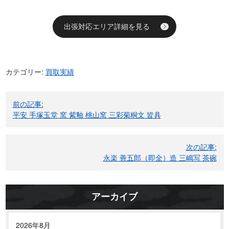
出張対応エリア詳細を見る
カテゴリー:
買取実績
投
前の記事:
稿
平安 手塚玉堂 窯 紫釉 桃山窯 三彩菊桐文 皆具
ナ
ビ
次の記事:
ゲ
永楽 善五郎（即全）造 三嶋写 茶碗
ー
シ
ョ
アーカイブ
ン
2026年8月