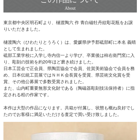
東京都中央区明石町より、樋渡陶六 作 青白磁牡丹紋彫花瓶をお譲
りいただきました。
樋渡陶六（ひわたりとうろく）は、愛媛県伊予郡砥部町に本名 義晴
として生まれました。
砥部工業学校に入学し寺内信一より学び、卒業後は柿右衛門窯に入
り、彫刻の技術を約20年ほど磨き続けました。
日本工芸会で正会員、県陶芸協会で会員、佐賀美術協会で会員を務
め、日本伝統工芸展ではＮＨＫ会長賞を受賞、県芸術文化賞を受
賞、その他公募展で多数受賞されました。
また、山内町重要無形文化財である（陶磁器彫刻技法保持者）に指
定される程の作家です。
本作は大型の作品になります。共箱が付属し、状態も概ね良好でし
たのでお客様に満足いただける査定で買い受け致しました。