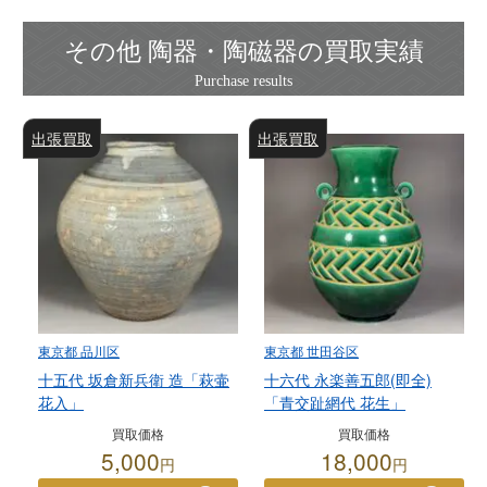
その他 陶器・陶磁器の買取実績
出張買取
出張買取
東京都 品川区
東京都 世田谷区
十五代 坂倉新兵衛 造「萩壷
十六代 永楽善五郎(即全)
花入」
「青交趾網代 花生」
買取価格
買取価格
5,000
18,000
円
円