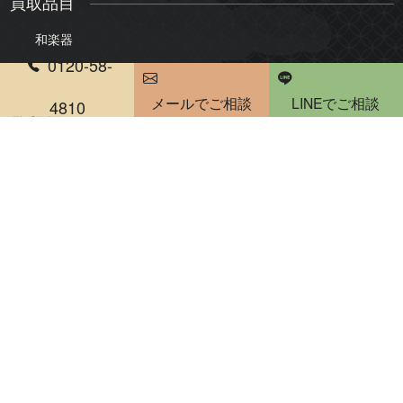
買取品目
和楽器
0120-58-
三味線
琴
メールでご相談
LINEでご相談
尺八
琵琶
4810
電話受付時間 10：00～20：00
雅楽・能楽
骨董品・美術品
絵画
版画・リトグラフ
掛軸・屏風
茶道具
煎茶道具
陶器・陶磁器
書道具
仏像・仏教美術
人形・ドール
彫刻・置物
古銭・勲章
刀剣・甲冑
和箪笥・時代家具買取