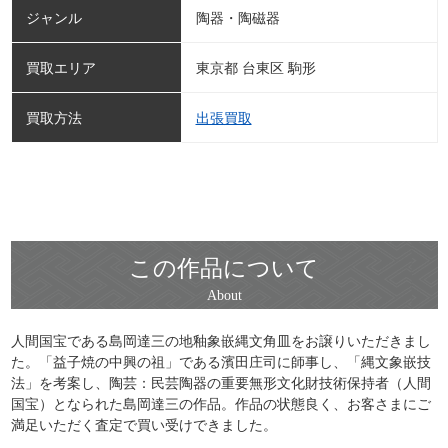
ジャンル
陶器・陶磁器
買取エリア
東京都 台東区 駒形
買取方法
出張買取
この作品について
人間国宝である島岡達三の地釉象嵌縄文角皿をお譲りいただきまし
た。「益子焼の中興の祖」である濱田庄司に師事し、「縄文象嵌技
法」を考案し、陶芸：民芸陶器の重要無形文化財技術保持者（人間
国宝）となられた島岡達三の作品。作品の状態良く、お客さまにご
満足いただく査定で買い受けできました。