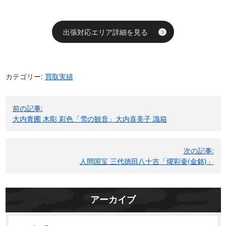
出張対応エリア詳細を見る
カテゴリー:
買取実績
投
前の記事:
稿
大内青圃 木彫 彩色「雪の観音」大内喜美子 識箱
ナ
ビ
次の記事:
ゲ
人間国宝 三代徳田八十吉「燿彩壷(金銘)」
ー
シ
ョ
アーカイブ
ン