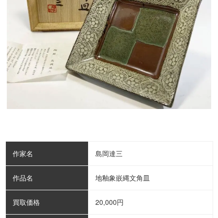
作家名
島岡達三
作品名
地釉象嵌縄文角皿
買取価格
20,000
円