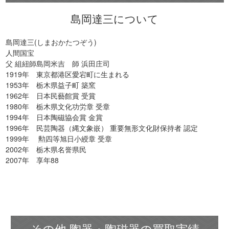
島岡達三について
島岡達三(しまおかたつぞう)
人間国宝
父 組紐師島岡米吉 師 浜田庄司
1919年 東京都港区愛宕町に生まれる
1953年 栃木県益子町 築窯
1962年 日本民藝館賞 受賞
1980年 栃木県文化功労章 受章
1994年 日本陶磁協会賞 金賞
1996年 民芸陶器（縄文象嵌） 重要無形文化財保持者 認定
1999年 勲四等旭日小綬章 受章
2002年 栃木県名誉県民
2007年 享年88