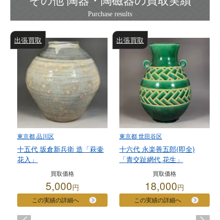
その他 陶器・陶磁器の買取実績
出張買取
出張買取
東京都 品川区
東京都 世田谷区
十五代 坂倉新兵衛 造「萩壷
十六代 永楽善五郎(即全)
花入」
「青交趾網代 花生」
買取価格
買取価格
5,000
18,000
円
円
この実績の詳細へ
この実績の詳細へ