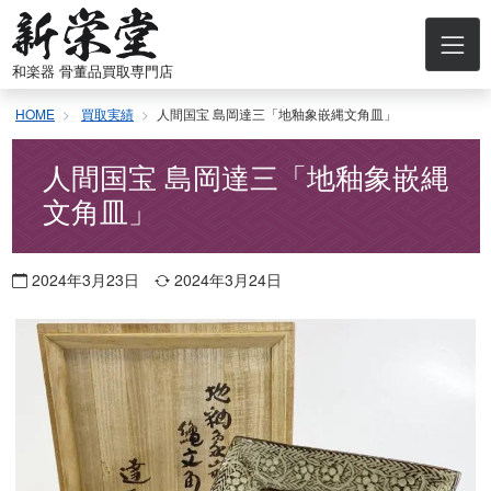
コ
ン
テ
和楽器 骨董品買取専門店
ン
ツ
HOME
買取実績
人間国宝 島岡達三「地釉象嵌縄文角皿」
へ
ス
キ
人間国宝 島岡達三「地釉象嵌縄
ッ
文角皿」
プ
2024年3月23日
2024年3月24日