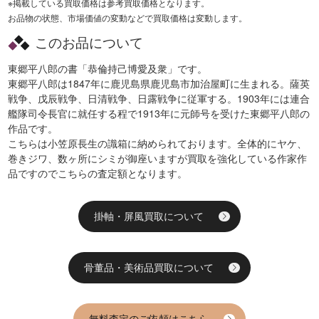
※掲載している買取価格は参考買取価格となります。
お品物の状態、市場価値の変動などで買取価格は変動します。
このお品について
東郷平八郎の書「恭倫持己博愛及衆」です。
東郷平八郎は1847年に鹿児島県鹿児島市加治屋町に生まれる。薩英
戦争、戊辰戦争、日清戦争、日露戦争に従軍する。1903年には連合
艦隊司令長官に就任する程で1913年に元師号を受けた東郷平八郎の
作品です。
こちらは小笠原長生の識箱に納められております。全体的にヤケ、
巻きジワ、数ヶ所にシミが御座いますが買取を強化している作家作
品ですのでこちらの査定額となります。
掛軸・屏風買取について
骨董品・美術品買取について
無料査定のご依頼はこちら