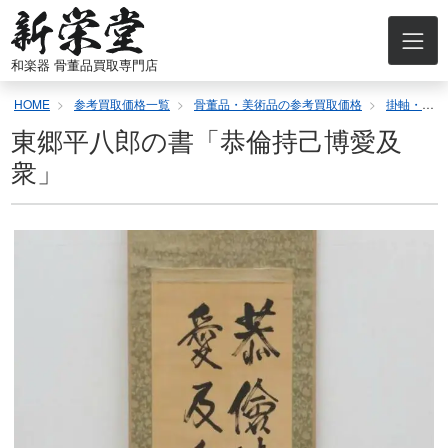
コ
ン
テ
和楽器 骨董品買取専門店
ン
ツ
HOME
参考買取価格一覧
骨董品・美術品の参考買取価格
掛軸・屏風の参考買取価格
へ
ス
東郷平八郎の書「恭倫持己博愛及
キ
衆」
ッ
プ