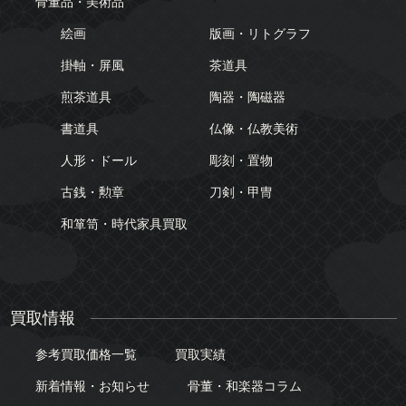
骨董品・美術品
絵画
版画・リトグラフ
掛軸・屏風
茶道具
煎茶道具
陶器・陶磁器
書道具
仏像・仏教美術
人形・ドール
彫刻・置物
古銭・勲章
刀剣・甲冑
和箪笥・時代家具買取
買取情報
参考買取価格一覧
買取実績
新着情報・お知らせ
骨董・和楽器コラム