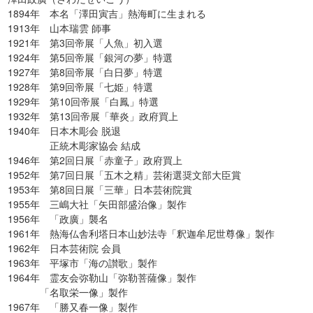
1894年 本名「澤田寅吉」熱海町に生まれる
1913年 山本瑞雲 師事
1921年 第3回帝展「人魚」初入選
1924年 第5回帝展「銀河の夢」特選
1927年 第8回帝展「白日夢」特選
1928年 第9回帝展「七姫」特選
1929年 第10回帝展「白鳳」特選
1932年 第13回帝展「華炎」政府買上
1940年 日本木彫会 脱退
正統木彫家協会 結成
1946年 第2回日展「赤童子」政府買上
1952年 第7回日展「五木之精」芸術選奨文部大臣賞
1953年 第8回日展「三華」日本芸術院賞
1955年 三嶋大社「矢田部盛治像」製作
1956年 「政廣」襲名
1961年 熱海仏舎利塔日本山妙法寺「釈迦牟尼世尊像」製作
1962年 日本芸術院 会員
1963年 平塚市「海の讃歌」製作
1964年 霊友会弥勒山「弥勒菩薩像」製作
「名取栄一像」製作
1967年 「勝又春一像」製作