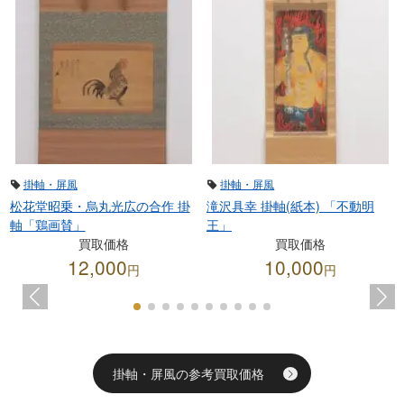
掛軸・屏風
掛軸・屏風
松花堂昭乗・烏丸光広の合作 掛
滝沢具幸 掛軸(紙本) 「不動明
軸「鶏画賛」
王」
買取価格
買取価格
12,000
10,000
円
円
掛軸・屏風の参考買取価格