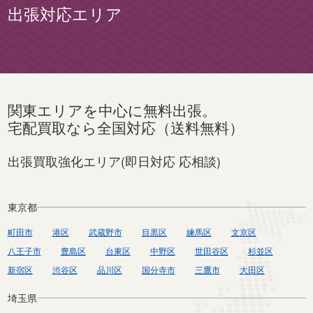
出張対応エリア
関東エリアを中心に無料出張。
宅配買取なら全国対応（送料無料）
出張買取強化エリア(即日対応 応相談)
東京都
町田市
港区
武蔵野市
目黒区
練馬区
文京区
八王子市
豊島区
台東区
中野区
世田谷区
杉並区
新宿区
渋谷区
品川区
国分寺市
三鷹市
大田区
埼玉県