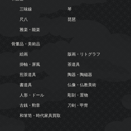
三味線
琴
尺八
琵琶
雅楽・能楽
骨董品・美術品
絵画
版画・リトグラフ
掛軸・屏風
茶道具
煎茶道具
陶器・陶磁器
書道具
仏像・仏教美術
人形・ドール
彫刻・置物
古銭・勲章
刀剣・甲冑
和箪笥・時代家具買取