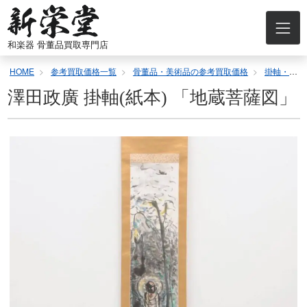
コ
ン
テ
和楽器 骨董品買取専門店
ン
ツ
HOME
参考買取価格一覧
骨董品・美術品の参考買取価格
掛軸・屏風の参考買取価格
へ
ス
澤田政廣 掛軸(紙本) 「地蔵菩薩図」
キ
ッ
プ