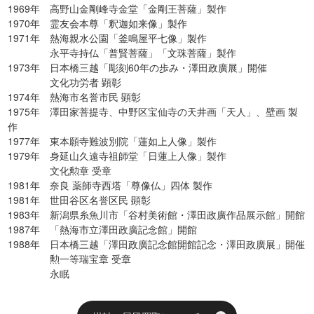
1969年 高野山金剛峰寺金堂「金剛王菩薩」製作
1970年 霊友会本尊「釈迦如来像」製作
1971年 熱海親水公園「釜鳴屋平七像」製作
永平寺持仏「普賢菩薩」「文珠菩薩」製作
1973年 日本橋三越「彫刻60年の歩み・澤田政廣展」開催
文化功労者 顕彰
1974年 熱海市名誉市民 顕彰
1975年 澤田家菩提寺、中野区宝仙寺の天井画「天人」、壁画 製
作
1977年 東本願寺難波別院「蓮如上人像」製作
1979年 身延山久遠寺祖師堂「日蓮上人像」製作
文化勲章 受章
1981年 奈良 薬師寺西塔「尊像仏」四体 製作
1981年 世田谷区名誉区民 顕彰
1983年 新潟県糸魚川市「谷村美術館・澤田政廣作品展示館」開館
1987年 「熱海市立澤田政廣記念館」開館
1988年 日本橋三越「澤田政廣記念館開館記念・澤田政廣展」開催
勲一等瑞宝章 受章
永眠